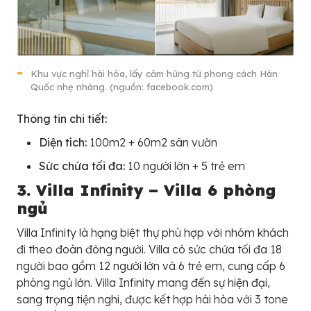
Khu vực nghỉ hài hòa, lấy cảm hứng từ phong cách Hàn
Quốc nhẹ nhàng. (nguồn: facebook.com)
Thông tin chi tiết:
Diện tích:
100m2 + 60m2 sân vườn
Sức chứa tối đa:
10 người lớn + 5 trẻ em
3. Villa Infinity –
Villa 6 phòng
ngủ
Villa Infinity là hạng biệt thự phù hợp với nhóm khách
đi theo đoàn đông người. Villa có sức chứa tối đa 18
người bao gồm 12 người lớn và 6 trẻ em, cung cấp 6
phòng ngủ lớn. Villa Infinity mang đến sự hiện đại,
sang trọng tiện nghi, được kết hợp hài hòa với 3 tone