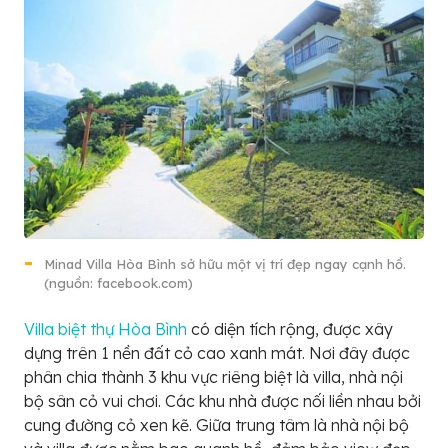
Minad Villa Hòa Bình sở hữu một vị trí đẹp ngay cạnh hồ.
(nguồn: facebook.com)
Villa biệt thự Hòa Bình
có diện tích rộng, được xây
dựng trên 1 nền đất cỏ cao xanh mát. Nơi đây được
phân chia thành 3 khu vực riêng biệt là villa, nhà nội
bộ sân cỏ vui chơi. Các khu nhà được nối liền nhau bởi
cung đường cỏ xen kẽ. Giữa trung tâm là nhà nội bộ