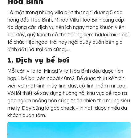
Hòa Bình
Là một trong những villa biệt thự nghỉ dưỡng 5 sao
hàng đầu Hòa Bình, Minad Villa Hòa Bình cung cấp
đa dạng các dịch vụ tiện ích ngay trong khuôn viên.
Tại đây, quý khách có thể trải nghiệm bơi lội miễn phí,
tổ chức tiệc ngoài trời hay ngồi quây quần bên gia
đình đốt lửa trại ấm cúng,….
1. Dịch vụ bể bơi
Mỗi căn villa tại Minad Villa Hòa Bình đều được tích
hợp 1 bể bơi bên ngoài 40m2. Bể được thiết kế tràn
viền với mặt kính thủy tinh dày, có tính thẩm mĩ cao.
Với lối thiết kế xây dựng hướng hồ, khu vực bể tạo ra
góc ngắm hoàng hôn cùng thiên nhiên thơ mộng siêu
mê ly. Đây cũng là góc check – in hot, được nhiều du
khách quan tâm.