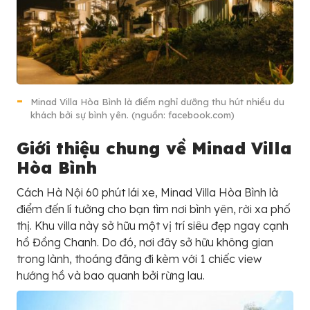
Minad Villa Hòa Bình là điểm nghỉ dưỡng thu hút nhiều du
khách bởi sự bình yên. (nguồn: facebook.com)
Giới thiệu chung về Minad Villa
Hòa Bình
Cách Hà Nội 60 phút lái xe, Minad Villa Hòa Bình là
điểm đến lí tưởng cho bạn tìm nơi bình yên, rời xa phố
thị. Khu villa này sở hữu một vị trí siêu đẹp ngay cạnh
hồ Đồng Chanh. Do đó, nơi đây sở hữu không gian
trong lành, thoáng đãng đi kèm với 1 chiếc view
hướng hồ và bao quanh bởi rừng lau.