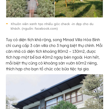
Khuôn viên xanh tạo nhiều góc check -in đẹp cho du
khách. (nguồn: facebook.com)
Tuy có diện tích khá rộng, song Minad Villa Hòa Bình
chỉ cung cấp 3 căn villa cho 3 hạng biệt thự chính. Mỗi
căn nhà có diện tích khoảng 80m2 – 130m2, được
tích hợp một bể bơi 40m2 ngay bên ngoài. Hơn hết,
mỗi biệt thự cũng có khoảng sân vườn 60m2 riêng,
thích hợp cho bạn tổ chức các bữa tiệc tại gia.