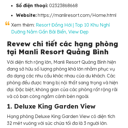
Số điện thoại:
02323868668
Website:
https://manliresort.com/Home.html
Xem thêm:
Resort Đồng Hới | Top 10 Khu Nghỉ
Dưỡng Nằm Gần Bãi Biển, View Đẹp
Revew chi tiết các hạng phòng
tại Manli Resort Quảng Bình
Với diện tích rộng lớn, Manli Resort Quảng Bình hiện
đang sở hữu số lượng phòng khá lớn nhằm phục vụ
đa dạng các nhu cầu khác nhau của du khách. Các
phòng đều được trang bị nội thất sang trọng và hiện
đại. Đặc biệt, không gian của các phòng rất rộng rãi
và có ban công ngắm cảnh bên ngoài.
1. Deluxe King Garden View
Hạng phòng Deluxe King Garden View có diện tích
32 mét vuông với sức chứa tối đa là 3 người lớn.