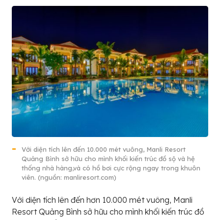
Với diện tích lên đến 10.000 mét vuông, Manli Resort
Quảng Bình sở hữu cho mình khối kiến trúc đồ sộ và hệ
thống nhà hàng,và có hồ bơi cực rộng ngay trong khuôn
viên. (nguồn: manliresort.com)
Với diện tích lên đến hơn 10.000 mét vuông, Manli
Resort Quảng Bình sở hữu cho mình khối kiến trúc đồ