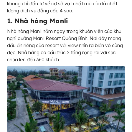
không chỉ đầu tư về cơ sở vật chất mà còn là chất
lượng dịch vụ đẳng cấp 4 sao.
1. Nhà hàng Manli
Nhà hàng Manli nằm ngay trong khuôn viên của khu
nghỉ dưỡng Manli Resort Quảng Bình. Nơi đây mang
dấu ấn riêng của resort với view nhìn ra biển vô cùng
đẹp. Nhà hàng có cấu trúc 2 tầng rộng rãi với sức
chứa lên đến 360 khách