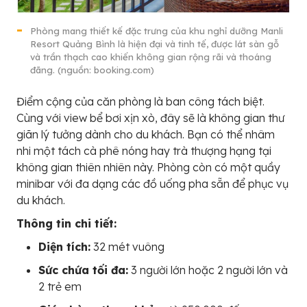
Phòng mang thiết kế đặc trưng của khu nghỉ dưỡng Manli
Resort Quảng Bình là hiện đại và tinh tế, được lát sàn gỗ
và trần thạch cao khiến không gian rộng rãi và thoáng
đãng. (nguồn: booking.com)
Điểm cộng của căn phòng là ban công tách biệt.
Cùng với view bể bơi xịn xò, đây sẽ là không gian thư
giãn lý tưởng dành cho du khách. Bạn có thể nhâm
nhi một tách cà phê nóng hay trà thượng hạng tại
không gian thiên nhiên này. Phòng còn có một quầy
minibar với đa dạng các đồ uống pha sẵn để phục vụ
du khách.
Thông tin chi tiết:
Diện tích:
32 mét vuông
Sức chứa tối đa:
3 người lớn hoặc 2 người lớn và
2 trẻ em