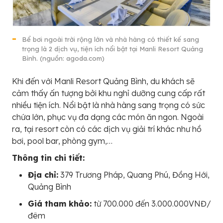
Bể bơi ngoài trời rộng lớn và nhà hàng có thiết kế sang
trọng là 2 dịch vụ, tiện ích nổi bật tại Manli Resort Quảng
Bình. (nguồn: agoda.com)
Khi đến với Manli Resort Quảng Bình, du khách sẽ
cảm thấy ấn tượng bởi khu nghỉ dưỡng cung cấp rất
nhiều tiện ích. Nổi bật là nhà hàng sang trọng có sức
chứa lớn, phục vụ đa dạng các món ăn ngon. Ngoài
ra, tại resort còn có các dịch vụ giải trí khác như hồ
bơi, pool bar, phòng gym,…
Thông tin chi tiết:
Địa chỉ:
379 Trương Pháp, Quang Phú, Đồng Hới,
Quảng Bình
Giá tham khảo:
từ 700.000 đến 3.000.000VNĐ/
đêm