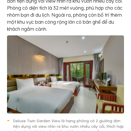
đơn tiện dụng với view nhìn ra khu vườn nhiều cây cối.
Phòng có diện tích là 32 mét vuông, phù hợp cho các
nhóm bạn đi du lịch. Ngoài ra, phòng còn bố trí thêm
một khu vực ban công rộng lớn có bàn ghế để du
khách ngắm cảnh.
Deluxe Twin Garden View là hạng phòng có 2 giường đơn
tiện dụng với view nhìn ra khu vườn nhiều cây cối, thích hợp