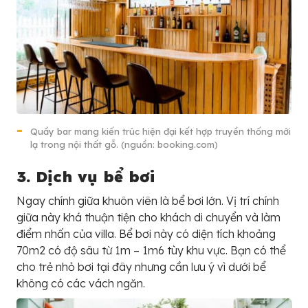
Quầy bar mang kiến trúc hiện đại kết hợp truyền thống mới
lạ trong nội thất gỗ. (nguồn: booking.com)
3. Dịch vụ bể bơi
Ngay chính giữa khuôn viên là bể bơi lớn. Vị trí chính
giữa này khá thuận tiện cho khách di chuyển và làm
điểm nhấn của villa. Bể bơi này có diện tích khoảng
70m2 có độ sâu từ 1m – 1m6 tùy khu vực. Bạn có thể
cho trẻ nhỏ bơi tại đây nhưng cần lưu ý vì dưới bể
không có các vách ngăn.