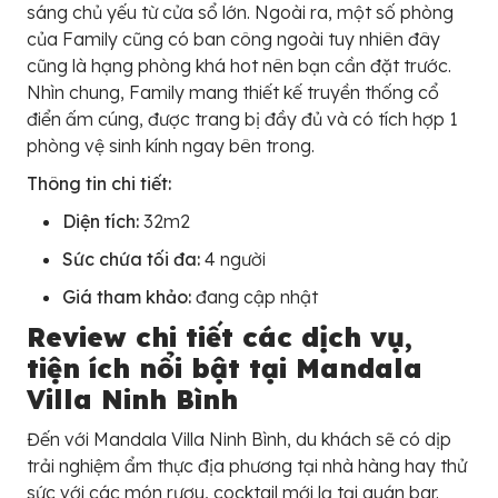
sáng chủ yếu từ cửa sổ lớn. Ngoài ra, một số phòng
của Family cũng có ban công ngoài tuy nhiên đây
cũng là hạng phòng khá hot nên bạn cần đặt trước.
Nhìn chung, Family mang thiết kế truyền thống cổ
điển ấm cúng, được trang bị đầy đủ và có tích hợp 1
phòng vệ sinh kính ngay bên trong.
Thông tin chi tiết:
Diện tích:
32m2
Sức chứa tối đa:
4 người
Giá tham khảo:
đang cập nhật
Review chi tiết các dịch vụ,
tiện ích nổi bật tại Mandala
Villa Ninh Bình
Đến với Mandala Villa Ninh Bình, du khách sẽ có dịp
trải nghiệm ẩm thực địa phương tại nhà hàng hay thử
sức với các món rượu, cocktail mới lạ tại quán bar.