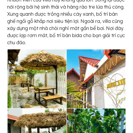
nới rộng bởi hệ sinh thái và hàng rào tre lứa thủ công.
Xung quanh được trồng nhiều cây xanh, bố trí bàn
ghế ngồi gỗ khắp nơi siêu tiện lợi. Ngoài ra, villa cũng
xây dựng một nhà chòi nghỉ mát gần bể bơi. Nơi đây
được lợp rơm mát, bố trí bàn bida cho bạn giải trí cực
chu đáo.