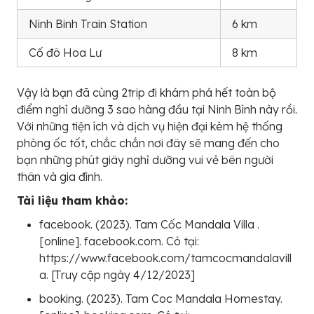
Ninh Binh Train Station
6 km
Cố đô Hoa Lư
8 km
Vậy là bạn đã cùng 2trip đi khám phá hết toàn bộ
điểm nghỉ dưỡng 3 sao hàng đầu tại Ninh Bình này rồi.
Với những tiện ích và dịch vụ hiện đại kèm hệ thống
phòng ốc tốt, chắc chắn nơi đây sẽ mang đến cho
bạn những phút giây nghỉ dưỡng vui vẻ bên người
thân và gia đình.
Tài liệu tham khảo:
facebook. (2023). Tam Cốc Mandala Villa .
[online]. facebook.com. Có tại:
https://www.facebook.com/tamcocmandalavill
a. [Truy cập ngày 4/12/2023]
booking. (2023). Tam Coc Mandala Homestay.