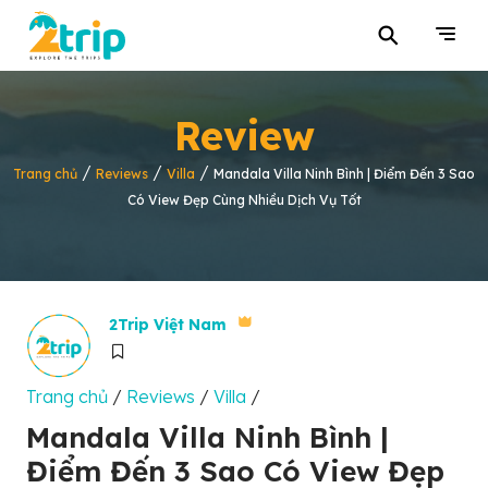
⚲
Review
/
/
/
Trang chủ
Reviews
Villa
Mandala Villa Ninh Bình | Điểm Đến 3 Sao
Có View Đẹp Cùng Nhiều Dịch Vụ Tốt
2Trip Việt Nam
Trang chủ
/
Reviews
/
Villa
/
Mandala Villa Ninh Bình |
Điểm Đến 3 Sao Có View Đẹp