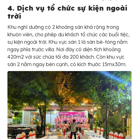
4. Dịch vụ tổ chức sự kiện ngoài
trời
Khu nghỉ dưỡng có 2 khoảng sân khá rộng trong
khuôn viên, cho phép du khách tổ chức các buổi tiệc,
sự kiện ngoài trời. Khu vực sân 1 là sân bê-tông nằm
ngay phía trước villa. Nơi đây có diện tích khoảng
420m2 với sức chứa tối đa 200 khách. Còn khu vực
sân 2 nằm ngay bên cạnh, có kích thước 15mx30m.