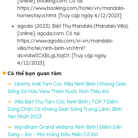
[online]. booking.com. Có tại:
https://www.booking.com/hotel/vn/mandala-
homestay.vi.html. [Truy cập ngày 4/12/2023]
agoda. (2023). Biệt Thự Mandala (Mandala Villa).
[online]. agoda.com. Có tại:
https://www.agoda.com/vi-vn/mandala-
villa/hotel/ninh-binh-vn.html?
ds=hAWICXBLgLfiojOt. [Truy cập ngày
4/12/2023]
Có thể bạn quan tâm
Liberty Hall Tam Coc Villa Ninh Bình | Không Gian
Sống Sở Hữu View Thiên Nước Non Triệu Đô
Villa Biệt Thự Tam Cốc Ninh Bình | TOP 7 Điểm
Dừng Chân Có Không Gian Sống Trong Lành, Bình
Yên Nhất 2023
Wyndham Grand Vedana Ninh Binh | Điểm Đến
Sang – Xịn – Mịn Hàng Đầu Miền Cố Đô