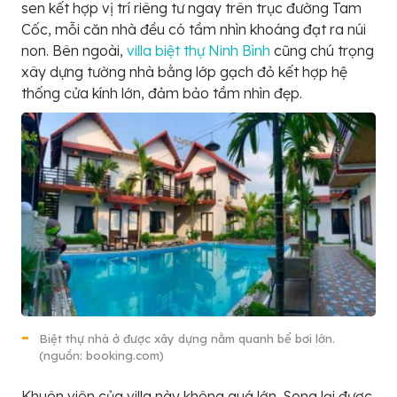
sen kết hợp vị trí riêng tư ngay trên trục đường Tam
Cốc, mỗi căn nhà đều có tầm nhìn khoáng đạt ra núi
non. Bên ngoài,
villa biệt thự Ninh Bình
cũng chú trọng
xây dựng tường nhà bằng lớp gạch đỏ kết hợp hệ
thống cửa kính lớn, đảm bảo tầm nhìn đẹp.
Biệt thự nhà ở được xây dựng nằm quanh bể bơi lớn.
(nguồn: booking.com)
Khuôn viên của villa này không quá lớn. Song lại được