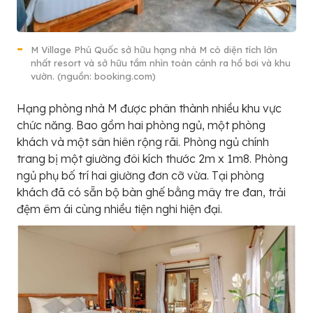
M Village Phú Quốc sở hữu hạng nhà M có diện tích lớn
nhất resort và sở hữu tầm nhìn toàn cảnh ra hồ bơi và khu
vườn. (nguồn: booking.com)
Hạng phòng nhà M được phân thành nhiều khu vực
chức năng. Bao gồm hai phòng ngủ, một phòng
khách và một sân hiên rộng rãi. Phòng ngủ chính
trang bị một giường đôi kích thước 2m x 1m8. Phòng
ngủ phụ bố trí hai giường đơn cỡ vừa. Tại phòng
khách đã có sẵn bộ bàn ghế bằng mây tre đan, trải
đệm êm ái cùng nhiều tiện nghi hiện đại.