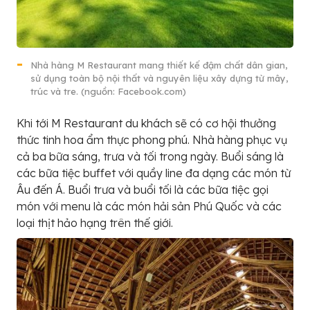
Nhà hàng M Restaurant mang thiết kế đậm chất dân gian,
sử dụng toàn bộ nội thất và nguyên liệu xây dựng từ mây,
trúc và tre. (nguồn: Facebook.com)
Khi tới M Restaurant du khách sẽ có cơ hội thưởng
thức tinh hoa ẩm thực phong phú. Nhà hàng phục vụ
cả ba bữa sáng, trưa và tối trong ngày. Buổi sáng là
các bữa tiệc buffet với quầy line đa dạng các món từ
Âu đến Á. Buổi trưa và buổi tối là các bữa tiệc gọi
món với menu là các món hải sản Phú Quốc và các
loại thịt hảo hạng trên thế giới.