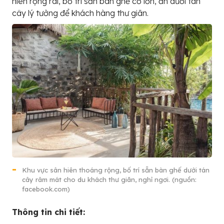
hiên rộng rãi, bố trí sẵn bàn ghế cỡ lớn, ẩn dưới tán
cây lý tưởng để khách hàng thư giãn.
Khu vực sân hiên thoáng rộng, bố trí sẵn bàn ghế dưới tán
cây râm mát cho du khách thư giãn, nghỉ ngơi. (nguồn:
facebook.com)
Thông tin chi tiết: