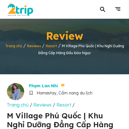
⚲
Review
/
/
/
Trang chủ
Reviews
Resort
M Village Phú Quốc | Khu Nghỉ Dưỡng
Đẳng Cấp Hàng Đầu Đảo Ngọc
Phạm Lan Nhi
Homestay, Cẩm nang du lịch
Trang chủ
/
Reviews
/
Resort
/
M Village Phú Quốc | Khu
Nghỉ Dưỡng Đẳng Cấp Hàng