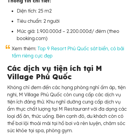
Thông tin chi tiết:
Diện tích: 25 m2
Tiêu chuẩn: 2 người
Mức giá: 1.900.000đ – 2.200.000đ/ đêm (theo
booking.com)
Xem thêm:
Top 9 Resort Phú Quốc sát biển, có bãi
tắm riêng cực đẹp
Các dịch vụ tiện ích tại M
Village Phú Quốc
Không chỉ đem đến các hạng phòng nghỉ ấm áp, tiện
nghi, M Village Phú Quốc còn cung cấp các dịch vụ
tiện ích đáng thử. Khu nghỉ dưỡng cung cấp dịch vụ
ẩm thực chất lượng tại M Restaurant với đa dạng các
loại đồ ăn, thức uống. Bên cạnh đó, du khách còn có
thể bơi lội thoải mái tại hồ bơi và rèn luyện, chăm sóc
sức khỏe tại spa, phòng gym.