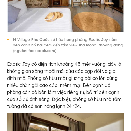
M Village Phú Quốc sở hữu hạng phòng Exotic Joy nằm
bên cạnh hồ bơi đem đến tầm view thơ mộng, thoáng đãng.
(nguồn: facebook.com)
Exotic Joy có diện tích khoảng 43 mét vuông, đây là
không gian sống thoải mái của các cặp đôi và gia
đình nhỏ. Phòng sở hữu một giường đôi cỡ lớn cùng
nhiều chăn gối cao cấp, mềm mại. Bên cạnh đó,
phòng còn có bàn làm việc riêng tư, bố trí bên cạnh
cửa sổ đủ ánh sáng. Đặc biệt, phòng sở hữu nhà tắm
tường đá có sẵn nóng lạnh 24/24.