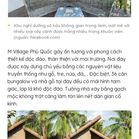
Khu nghỉ dưỡng sở hữu không gian trong lành, mát mẻ với
nhiều loại cây cảnh được trồng nhiều trong khuôn viên.
(nguồn: facebook.com)
M Village Phú Quốc gây ấn tượng với phong cách
thiết kế độc đáo, thân thiện với môi trường. Nơi đây
được xây dựng chủ yếu bằng các nguyên vật liệu
truyền thống như gỗ, tre, nứa, đá,… Đặc biệt, 36 căn
bungalow và nhà gỗ tại đây đều có mái hình tam
giác, lợp lá khô độc đáo. Tường nhà xây bằng gạch
mộc không trát càng làm tôn lên nét dân gian cổ
kính.