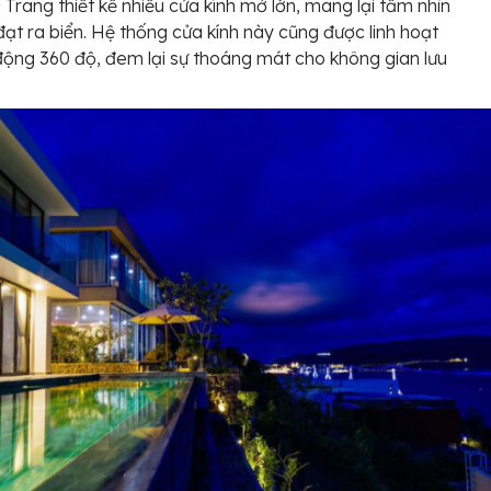
a Trang thiết kế nhiều cửa kính mở lớn, mang lại tầm nhìn
ạt ra biển. Hệ thống cửa kính này cũng được linh hoạt
ộng 360 độ, đem lại sự thoáng mát cho không gian lưu