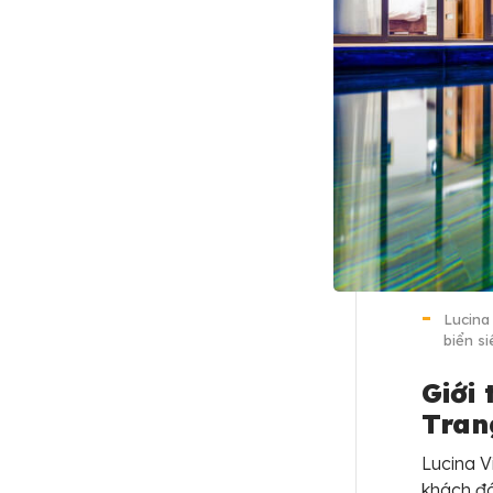
Lucina
biển s
Giới 
Tra
Lucina V
khách đá