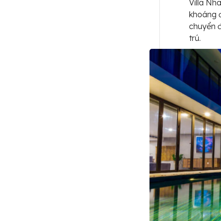
Villa Nh
khoáng đ
chuyển đ
trú.