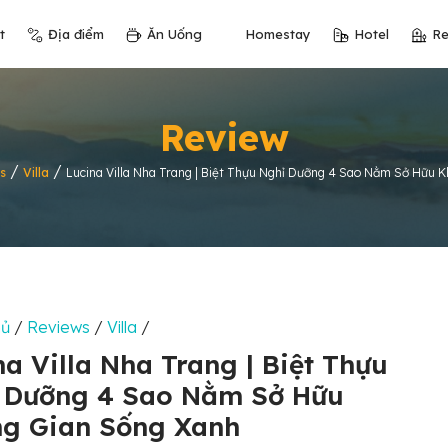
t
Địa điểm
Ăn Uống
Homestay
Hotel
Re
Review
/
/
s
Villa
Lucina Villa Nha Trang | Biệt Thựu Nghỉ Dưỡng 4 Sao Nằm Sở Hữu 
hủ
/
Reviews
/
Villa
/
na Villa Nha Trang | Biệt Thựu
 Dưỡng 4 Sao Nằm Sở Hữu
g Gian Sống Xanh