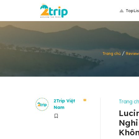
TopLis
/
Trang chủ
Review
2Trip Việt
Trang c
Nam
Luci
Nghỉ
Khôn