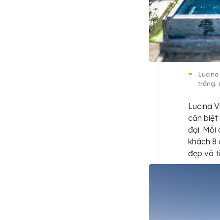
Lucina
trắng. 
Lucina V
căn biệt 
đại. Mỗi
khách 8 
đẹp và t