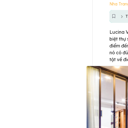
Nha Tran
T
Lucina V
biệt thự
điểm đến
nó có đú
tật về đ