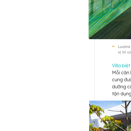
Lucina 
vị trí
Villa bi
Mỗi căn 
cung đườ
dưỡng cũ
tận dụng