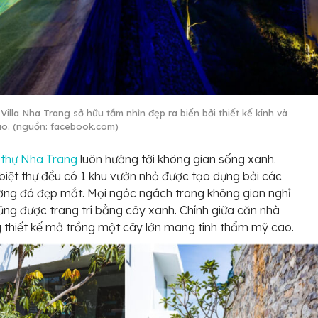
Villa Nha Trang sở hữu tầm nhìn đẹp ra biển bởi thiết kế kính và
 cao. (nguồn: facebook.com)
ệt thự Nha Trang
luôn hướng tới không gian sống xanh.
biệt thự đều có 1 khu vườn nhỏ được tạo dựng bởi các
ng đá đẹp mắt. Mọi ngóc ngách trong không gian nghỉ
ng được trang trí bằng cây xanh. Chính giữa căn nhà
 thiết kế mở trồng một cây lớn mang tính thẩm mỹ cao.