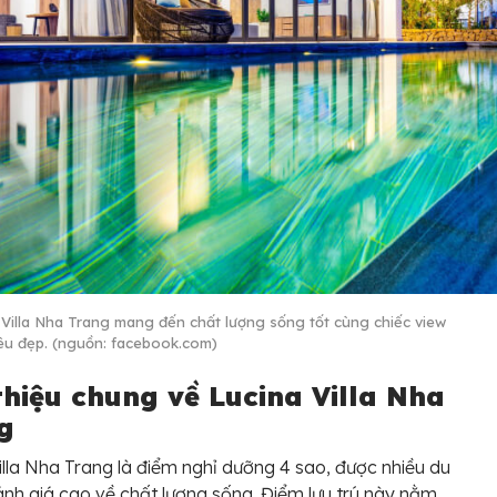
 Villa Nha Trang mang đến chất lượng sống tốt cùng chiếc view
iêu đẹp. (nguồn: facebook.com)
thiệu chung về Lucina Villa Nha
ng
illa Nha Trang là điểm nghỉ dưỡng 4 sao, được nhiều du
nh giá cao về chất lượng sống. Điểm lưu trú này nằm