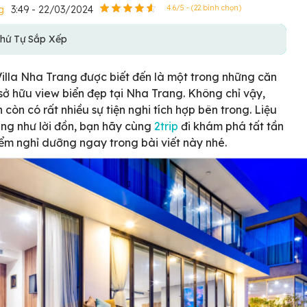
g
3:49 - 22/03/2024
4.6/5 - (22 bình chọn)
hứ Tự Sắp Xếp
illa Nha Trang được biết đến là một trong những căn
 sở hữu view biển đẹp tại Nha Trang. Không chỉ vậy,
 còn có rất nhiều sự tiện nghi tích hợp bên trong. Liệu
ng như lời đồn, bạn hãy cùng
2trip
đi khám phá tất tần
iểm nghỉ dưỡng ngay trong bài viết này nhé.