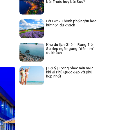
bãi Trước hay bãi Sau?
Đà Lạt – Thành phố ngàn hoa
hút hồn du khách
Khu du lịch Ghềnh Ráng Tiên
Sa đẹp ngỡ ngàng “đốn tim”
du khách
[Gợi ý] Trang phục nên mặc
khi đi Phú Quốc đẹp và phù
hợp nhất