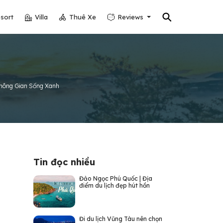
⚲
sort
Villa
Thuê Xe
Reviews
Không Gian Sống Xanh
Tin đọc nhiều
Đảo Ngọc Phú Quốc | Địa
điểm du lịch đẹp hút hồn
Đi du lịch Vũng Tàu nên chọn