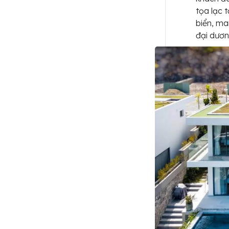
tọa lạc 
biển, ma
đại dươn