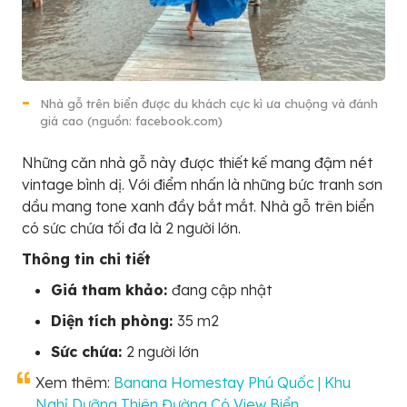
Nhà gỗ trên biển được du khách cực kì ưa chuộng và đánh
giá cao (nguồn: facebook.com)
Những căn nhà gỗ này được thiết kế mang đậm nét
vintage bình dị. Với điểm nhấn là những bức tranh sơn
dầu mang tone xanh đầy bắt mắt. Nhà gỗ trên biển
có sức chứa tối đa là 2 người lớn.
Thông tin chi tiết
Giá tham khảo:
đang cập nhật
Diện tích phòng:
35 m2
Sức chứa:
2 người lớn
Xem thêm:
Banana Homestay Phú Quốc | Khu
Nghỉ Dưỡng Thiên Đường Có View Biển