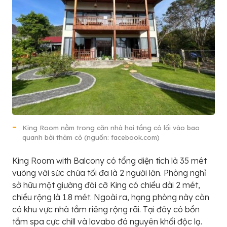
King Room nằm trong căn nhà hai tầng có lối vào bao
quanh bởi thảm cỏ (nguồn: facebook.com)
King Room with Balcony có tổng diện tích là 35 mét
vuông với sức chứa tối đa là 2 người lớn. Phòng nghỉ
sở hữu một giường đôi cỡ King có chiều dài 2 mét,
chiều rộng là 1.8 mét. Ngoài ra, hạng phòng này còn
có khu vực nhà tắm riêng rộng rãi. Tại đây có bồn
tắm spa cực chill và lavabo đá nguyên khối độc lạ.