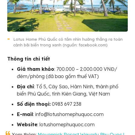
Lotus Home Phú Quốc có tầm nhìn hướng thẳng ra toàn
cảnh bãi biển trong xanh (nguồn: facebook.com)
Thông tin chi tiết
Giá tham khảo
: 700.000 – 2.000.000 VNĐ/
đêm/phòng (đã bao gồm thuế VAT)
Địa chỉ
: Tổ 5, Cây Sao, Hàm Ninh, thành phố
biển Phú Quốc, tỉnh Kiên Giang, Việt Nam
Số điện thoại:
0983 697 238
E-mail
: info@lotushomephuquoc.com
Website
: lotushomephuquoc.com
Xem thêm:
Movenpick Resort Waverly Phu Quoc |