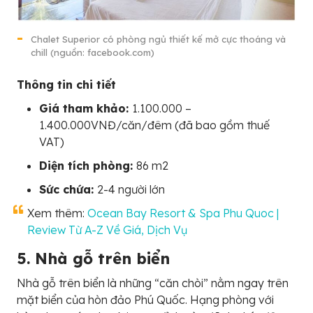
Chalet Superior có phòng ngủ thiết kế mở cực thoáng và
chill (nguồn: facebook.com)
Thông tin chi tiết
Giá tham khảo:
1.100.000 –
1.400.000VNĐ/căn/đêm (đã bao gồm thuế
VAT)
Diện tích phòng:
86 m2
Sức chứa:
2-4 người lớn
Xem thêm:
Ocean Bay Resort & Spa Phu Quoc |
Review Từ A-Z Về Giá, Dịch Vụ
5. Nhà gỗ trên biển
Nhà gỗ trên biển là những “căn chòi” nằm ngay trên
mặt biển của hòn đảo Phú Quốc. Hạng phòng với