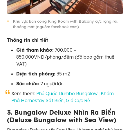
Khu vực ban công King Room with Balcony cực rộng rãi,
thoáng mát (nguồn: facebook.com)
Thông tin chi tiết
Giá tham khảo:
700.000 –
850.000VNĐ/phòng/đêm (đã bao gồm thuế
VAT)
Diện tích phòng:
35 m2
Sức chứa:
2 người lớn
Xem thêm:
Phú Quốc Dumbo Bungalow | Khám
Phá Homestay Sát Biển, Giá Cực Rẻ
3. Bungalow Deluxe Nhìn Ra Biển
(Deluxe Bungalow with Sea View)
Bungalow Deluxe with Sea View là hạng nghỉ phù hợp