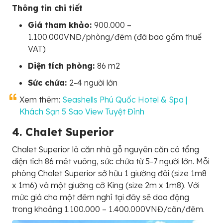
Thông tin chi tiết
Giá tham khảo:
900.000 –
1.100.000VNĐ/phòng/đêm (đã bao gồm thuế
VAT)
Diện tích phòng:
86 m2
Sức chứa:
2-4 người lớn
Xem thêm:
Seashells Phú Quốc Hotel & Spa |
Khách Sạn 5 Sao View Tuyệt Đỉnh
4. Chalet Superior
Chalet Superior là căn nhà gỗ nguyên căn có tổng
diện tích 86 mét vuông, sức chứa từ 5-7 người lớn. Mỗi
phòng Chalet Superior sở hữu 1 giường đôi (size 1m8
x 1m6) và một giường cỡ King (size 2m x 1m8). Với
mức giá cho một đêm nghỉ tại đây sẽ dao động
trong khoảng 1.100.000 – 1.400.000VNĐ/căn/đêm.