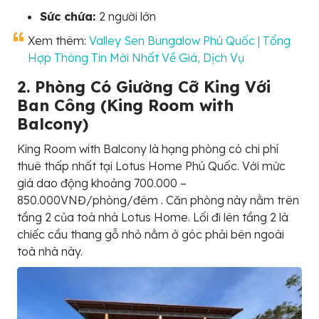
Sức chứa:
2 người lớn
Xem thêm:
Valley Sen Bungalow Phú Quốc | Tổng
Hợp Thông Tin Mới Nhất Về Giá, Dịch Vụ
2. Phòng Có Giường Cỡ King Với
Ban Công (King Room with
Balcony)
King Room with Balcony là hạng phòng có chi phí
thuê thấp nhất tại Lotus Home Phú Quốc. Với mức
giá dao động khoảng 700.000 –
850.000VNĐ/phòng/đêm . Căn phòng này nằm trên
tầng 2 của toà nhà Lotus Home. Lối đi lên tầng 2 là
chiếc cầu thang gỗ nhỏ nằm ở góc phải bên ngoài
toà nhà này.