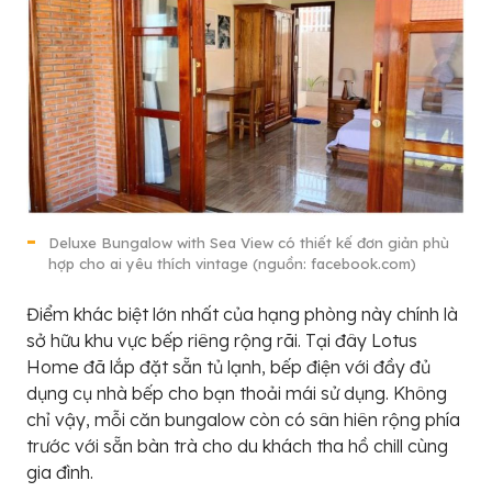
Deluxe Bungalow with Sea View có thiết kế đơn giản phù
hợp cho ai yêu thích vintage (nguồn: facebook.com)
Điểm khác biệt lớn nhất của hạng phòng này chính là
sở hữu khu vực bếp riêng rộng rãi. Tại đây Lotus
Home đã lắp đặt sẵn tủ lạnh, bếp điện với đầy đủ
dụng cụ nhà bếp cho bạn thoải mái sử dụng. Không
chỉ vậy, mỗi căn bungalow còn có sân hiên rộng phía
trước với sẵn bàn trà cho du khách tha hồ chill cùng
gia đình.