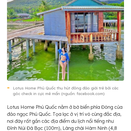
Lotus Home Phú Quốc thu hút đông đảo giới trẻ bởi các
góc check in cực mê mẩn (nguồn: facebook.com)
Lotus Home Phú Quốc nằm ở bờ biển phía Đông của
đảo ngọc Phú Quốc. Tọa lạc ở vị trí vô cùng đắc địa,
nơi đây rất gần các địa điểm du lịch nổi tiếng như
Đỉnh Núi Đá Bạc (100m), Làng chài Hàm Ninh (4,8