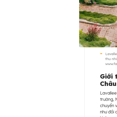
Lavall
thu nh
www.f
Giới
Châu
Lavallee
trường, 
chuyển v
như đồi 