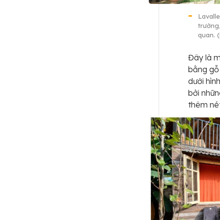
Lavall
trường
quan. 
Đây là 
bằng gỗ 
dưới hì
bởi nhữn
thêm nét