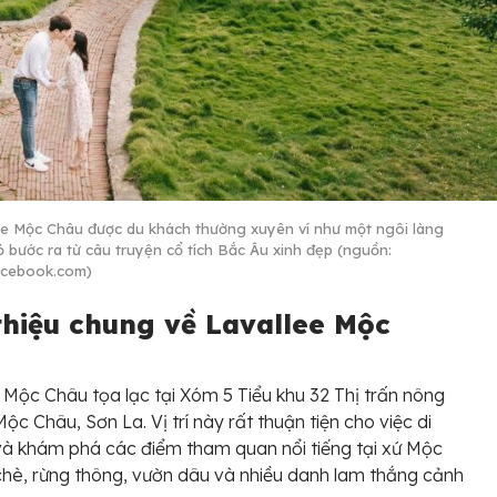
ee Mộc Châu được du khách thường xuyên ví như một ngôi làng
ỏ bước ra từ câu truyện cổ tích Bắc Âu xinh đẹp (nguồn:
acebook.com)
 thiệu chung về Lavallee Mộc
 Mộc Châu tọa lạc tại Xóm 5 Tiểu khu 32 Thị trấn nông
Mộc Châu, Sơn La. Vị trí này rất thuận tiện cho việc di
à khám phá các điểm tham quan nổi tiếng tại xứ Mộc
chè, rừng thông, vườn dâu và nhiều danh lam thắng cảnh