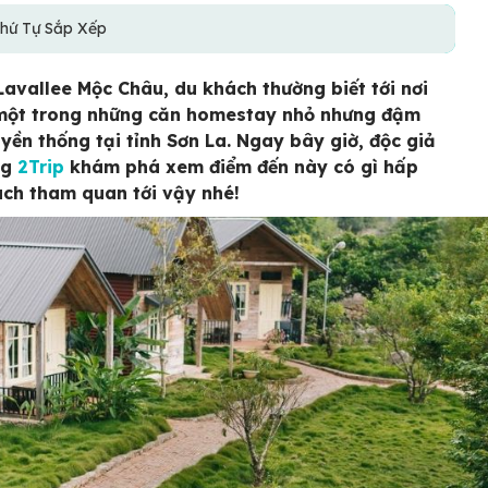
hứ Tự Sắp Xếp
 Lavallee Mộc Châu, du khách thường biết tới nơi
một trong những căn homestay nhỏ nhưng đậm
uyền thống tại tỉnh Sơn La. Ngay bây giờ, độc giả
ng
2Trip
khám phá xem điểm đến này có gì hấp
ch tham quan tới vậy nhé!