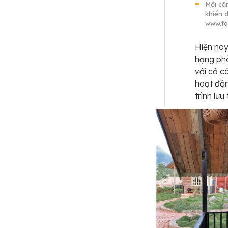
Mỗi că
khiến 
www.f
Hiện na
hạng phò
với cả c
hoạt độn
trình lưu