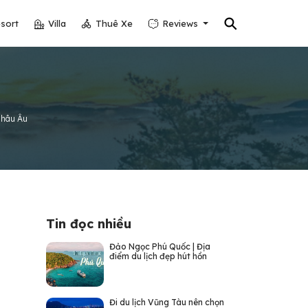
⚲
sort
Villa
Thuê Xe
Reviews
Châu Âu
Tin đọc nhiều
Đảo Ngọc Phú Quốc | Địa
điểm du lịch đẹp hút hồn
Đi du lịch Vũng Tàu nên chọn