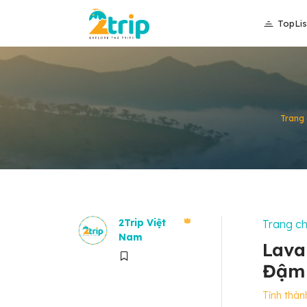
TopLis
Trang 
2Trip Việt
Trang c
Nam
Lava
Đậm 
Tỉnh thàn