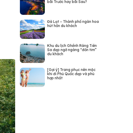
bãi Trước hay bãi Sau?
Đà Lạt – Thành phố ngàn hoa
hút hồn du khách
Khu du lịch Ghềnh Ráng Tiên
Sa đẹp ngỡ ngàng “đốn tim”
du khách
[Gợi ý] Trang phục nên mặc
khi đi Phú Quốc đẹp và phù
hợp nhất