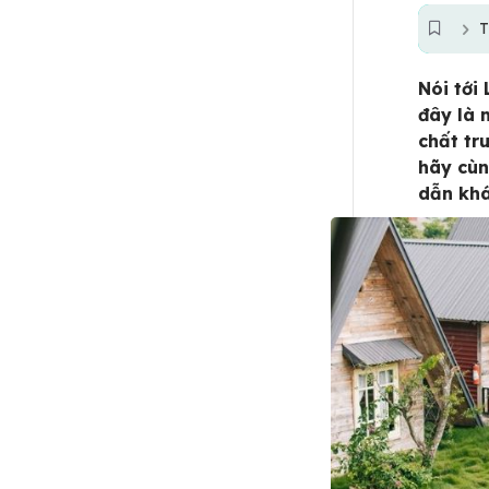
T
Nói tới
đây là 
chất tr
hãy cù
dẫn khá