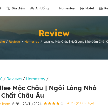
t
Địa điểm
Ăn Uống
Homestay
Hotel
Re
Review
/
/
/
chủ
Reviews
Homestay
Lavallee Mộc Châu | Ngôi Làng Nhỏ Đậm Chất 
hủ
/
Reviews
/
Homestay
/
llee Mộc Châu | Ngôi Làng Nhỏ
Chất Châu Âu
h khác
8:28 - 28/11/2024
4.1/5 - (25 bình chọn)