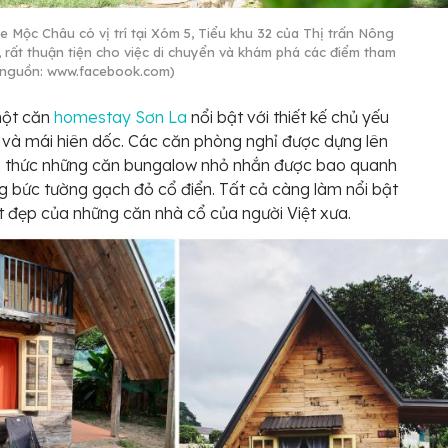
ee Mộc Châu có vị trí tại Xóm 5, Tiểu khu 32 của Thị trấn Nông
, rất thuận tiện cho việc di chuyển và khám phá các điểm tham
(nguồn: www.facebook.com)
một căn
homestay Sơn La
nổi bật với thiết kế chủ yếu
và mái hiên dốc. Các căn phòng nghỉ được dựng lên
nh thức những căn bungalow nhỏ nhắn được bao quanh
g bức tường gạch đỏ cổ điển. Tất cả càng làm nổi bật
 đẹp của những căn nhà cổ của người Việt xưa.