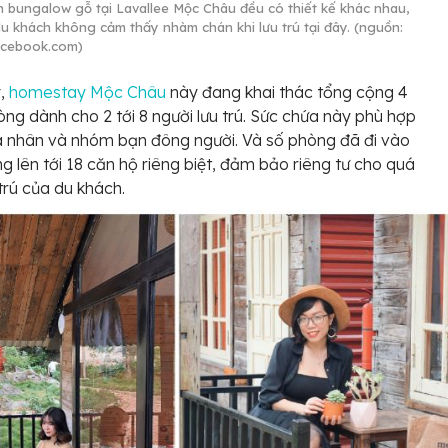
n bungalow gỗ tại Lavallee Mộc Châu đều có thiết kế khác nhau,
du khách không cảm thấy nhàm chán khi lưu trú tại đây. (nguồn:
acebook.com)
y,
homestay Mộc Châu
này đang khai thác tổng cộng 4
ng dành cho 2 tới 8 người lưu trú. Sức chứa này phù hợp
á nhân và nhóm bạn đông người. Và số phòng đã đi vào
g lên tới 18 căn hộ riêng biệt, đảm bảo riêng tư cho quá
 trú của du khách.