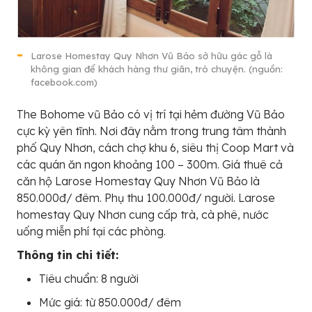
Larose Homestay Quy Nhơn Vũ Bảo sở hữu gác gỗ là
không gian để khách hàng thư giãn, trò chuyện. (nguồn:
facebook.com)
The Bohome vũ Bảo có vị trí tại hẻm đường Vũ Bảo
cực kỳ yên tĩnh. Nơi đây nằm trong trung tâm thành
phố Quy Nhơn, cách chợ khu 6, siêu thị Coop Mart và
các quán ăn ngon khoảng 100 – 300m. Giá thuê cả
căn hộ Larose Homestay Quy Nhơn Vũ Bảo là
850.000đ/ đêm. Phụ thu 100.000đ/ người. Larose
homestay Quy Nhơn cung cấp trà, cà phê, nước
uống miễn phí tại các phòng.
Thông tin chi tiết:
Tiêu chuẩn: 8 người
Mức giá: từ 850.000đ/ đêm