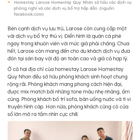
Homestay Larose Homestay Quy Nhơn sở hữu các dịch vụ
phòng nghỉ và các dịch vụ bổ trợ hấp dẫn. (nguồn:
facebook.com)
Bên cạnh dịch vụ lưu trú, Larose còn cung cấp một
vài dịch vụ bổ trợ thú vị. Điển hình là quán cà phê
ngay trong khuôn viên với mức giá phải chăng. Chưa
hết, Larose còn mang đến cho du khách dịch vụ đưa
đón tại sân bay với độ an toàn cao và giá cả hợp lý.
Ở cả hai địa chỉ của homestay Larose Homestay
Quy Nhơn đều sở hữu phòng khách sinh hoạt chung
rộng rãi. Phòng khách mang phong cách hiện đại,
được mix match bởi những tone màu nhẹ nhàng, ấm
cúng. Phòng khách bố trí sofa, bàn uống nước và ti vi
truyền hình cáp. Hơn nữa, phòng khách cũng có cửa
sổ lớn mở ra tầm nhìn cực chill.