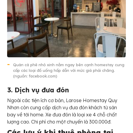
Quán cà phê nhỏ xinh nằm ngay bên cạnh homestay cung
cấp các loại đồ uống hấp dẫn với mức giá phải chăng.
(nguồn: facebook.com)
3. Dịch vụ đưa đón
Ngoài các tiện ích cơ bản, Larose Homestay Quy
Nhơn còn cung cấp dịch vụ đưa đón khách từ sân
bay về tới home. Xe đưa đón là loại xe 4 chỗ chất
lượng cao. Chi phí cho một chuyến là 300.000đ.
Các lưu ý khi thuê phòng tại