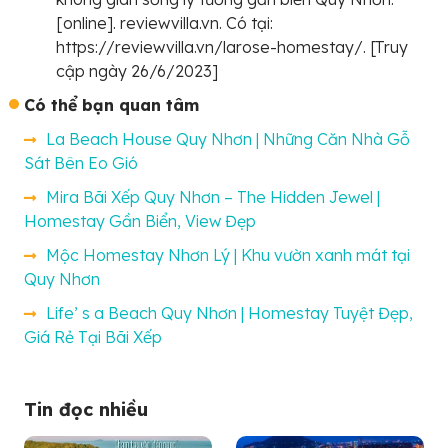
[online]. reviewvilla.vn. Có tại:
https://reviewvilla.vn/larose-homestay/. [Truy
cập ngày 26/6/2023]
Có thể bạn quan tâm
La Beach House Quy Nhơn | Những Căn Nhà Gỗ
Sát Bên Eo Gió
Mira Bãi Xếp Quy Nhơn – The Hidden Jewel |
Homestay Gần Biển, View Đẹp
Mộc Homestay Nhơn Lý | Khu vườn xanh mát tại
Quy Nhơn
Life’ s a Beach Quy Nhơn | Homestay Tuyệt Đẹp,
Giá Rẻ Tại Bãi Xếp
Tin đọc nhiều