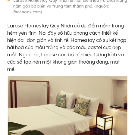
Larose Homestay Quy Nhơn là một điểm lưu trú chất lượng
nằm gần bờ biển và trung tâm thành phố. (nguồn:
facebook.com)
Larose Homestay Quy Nhơn có ưu điểm nằm trong
hẻm yên tĩnh. Nơi đây sở hữu phong cách thiết kế
hiện đại, đơn giản và tinh tế. Homestay có sự kết hợp
hài hoà của màu trắng và các màu pastel cực đẹp
mắt. Ngoài ra, Larose còn bố trí nhiều tường kính và
cửa sổ tạo nên một không gian thoáng đãng, mát
mẻ.