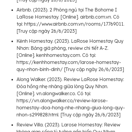
Airbnb. (2023). 2 Phòng ngủ tại The Bohome I
LaRose Homestay. [Online]. airbnb.com.vn. Có
tại: https://www.airbnb.com.vn/rooms/17769011.
[Truy cập ngày 26/6/2023]
Kênh Homestay. (2023). LaRose Homestay Quy
Nhơn: Bảng giá phòng, review chi tiết A-Z.
[Online]. kenhhomestay.com. Có tại:
https://kenhhomestay.com/larose-homestay-
quy-nhon-binh-dinh/ [Truy cập ngày 26/6/2023]
Along Walker. (2023). Review LaRose Homestay:
Đóa hồng nhẹ nhàng giữa lòng Quy Nhơn.
[Online]. vn.alongwalker.co. Có tại:
https://vn.alongwalker.co/review-larose-
homestay-doa-hong-nhe-nhang-giua-long-quy-
nhon-s299828.html. [Truy cập ngày 26/6/2023]
Review Villa. (2023). Larose Homestay: Review
không gian sống lý tưởng gần biển Quy Nhơn.