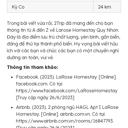
Kỳ Co
24 km
Trong bài viết vừa rồi, 2Trip đã mang đến cho bạn
thông tin từ A đến Z về Larose Homestay Quy Nhơn.
Đây là địa điểm lưu trú chất lượng, yên bình, gần biển,
đáng để thử tại thành phố biển. Hy vọng bài viết hữu
ích với các bạn và chúc các bạn có một chuyến nghỉ
dưỡng an toàn, vui vẻ.
Thông tin tham khảo:
Facebook. (2023). LaRose Homestay. [Online].
facebook.com. Có tại:
https://www.facebook.com/LaRoseHomestay
[Truy cập ngày 26/6/2023]
Airbnb. (2023). 2 phòng ngủ HAGL Apt I LaRose
Homestay. [Online]. airbnb.com.vn. Có tại:
https://www.airbnb.com.vn/rooms/16847793.
[Truy cập ngày 26/6/2023]