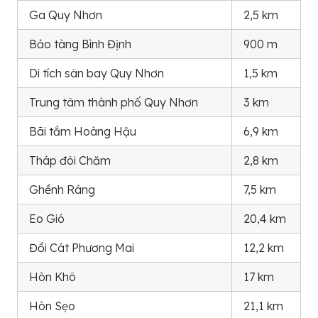
Ga Quy Nhơn
2,5 km
Bảo tàng Bình Định
900 m
Di tích sân bay Quy Nhơn
1,5 km
Trung tâm thành phố Quy Nhơn
3 km
Bãi tắm Hoàng Hậu
6,9 km
Tháp đôi Chăm
2,8 km
Ghềnh Ráng
7,5 km
Eo Gió
20,4 km
Đồi Cát Phương Mai
12,2 km
Hòn Khô
17 km
Hòn Sẹo
21,1 km