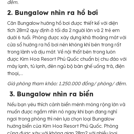
đêm.
2. Bungalow nhìn ra hồ bơi
Căn Bungalow hướng hồ bơi được thiết kế với diện
tích 28m2 quy định ở tối đa 2 người lớn và 2 trẻ em
dưới 6 tuổi. Phòng được xây dựng khá thoáng mát với
cửa sổ hướng ra hồ bơi nên không khí bên trong rất
trong lành và dịu mát. Về nội thất bên trong luôn
được Kim Hoa Resort Phú Quốc chuẩn bị chu đáo với
máy lạnh, tủ lạnh, đèn ngủ bộ bàn ghế uống trà, điện
thoại,…
Giá phòng tham khảo: 1.250.000 đồng/ phòng/ đêm.
3. Bungalow nhìn ra biển
Nếu bạn yêu thích cảnh biển mênh mông rộng lớn và
muốn được ngắm nhìn nó ngay khi bạn đang nghỉ
ngơi trong phòng thì nên lựa chọn loại Bungalow
hướng biển của Kim Hoa Resort Phú Quốc. Phòng
cũng được xây với không gian 28m2 với nhiều loại