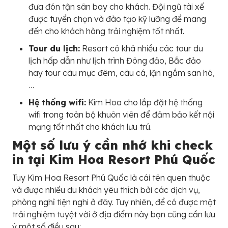
đưa đón tận sân bay cho khách. Đội ngũ tài xế
được tuyển chọn và đào tạo kỹ lưỡng để mang
đến cho khách hàng trải nghiệm tốt nhất.
Tour du lịch:
Resort có khá nhiều các tour du
lịch hấp dẫn như lịch trình Đông đảo, Bắc đảo
hay tour câu mực đêm, câu cá, lặn ngắm san hô,
…
Hệ thống wifi:
Kim Hoa cho lắp đặt hệ thống
wifi trong toàn bộ khuôn viên để đảm bảo kết nội
mạng tốt nhất cho khách lưu trú.
Một số lưu ý cần nhớ khi check
in tại Kim Hoa Resort Phú Quốc
Tuy Kim Hoa Resort Phú Quốc là cái tên quen thuộc
và được nhiều du khách yêu thích bởi các dịch vụ,
phòng nghỉ tiện nghi ở đây. Tuy nhiên, để có được một
trải nghiệm tuyệt vời ở địa điểm này bạn cũng cần lưu
ý một số điều sau: