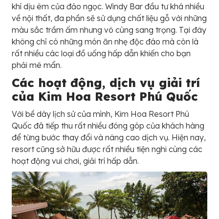
khí dịu êm của đảo ngọc. Windy Bar đầu tư khá nhiều
về nội thất, đa phần sẽ sử dụng chất liệu gỗ với những
màu sắc trầm ấm nhưng vô cùng sang trọng. Tại đây
không chỉ có những món ăn nhẹ độc đáo mà còn là
rất nhiều các loại đồ uống hấp dẫn khiến cho bạn
phải mê mẩn.
Các hoạt động, dịch vụ giải trí
của
Kim Hoa Resort Phú Quốc
Với bề dày lịch sử của mình, Kim Hoa Resort Phú
Quốc đã tiếp thu rất nhiều đóng góp của khách hàng
để từng bước thay đổi và nâng cao dịch vụ. Hiện nay,
resort cũng sở hữu được rất nhiều tiện nghi cùng các
hoạt động vui chơi, giải trí hấp dẫn.