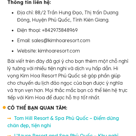
Thông tin liên hệ:
Địa chỉ: 88/2 Trần Hưng Đạo, Thị trấn Dương
Đông, Huyện Phú Quốc, Tỉnh Kiên Giang.
Điện thoại: +842973848969
Email: sales@kimhoaresort.com
Website: kimhoaresort.com
Bài viết trên đây đã gợi ý cho bạn thêm một chỗ nghỉ
lý tưởng với nhiều tiện nghi và dịch vụ hấp dẫn. Hi
vọng Kim Hoa Resort Phú Quốc sẽ góp phần giúp
cho chuyến du lịch đảo ngọc của bạn được ý nghĩa
và trọn vẹn hơn. Mọi thắc mắc bạn có thể liên hệ trực
tiếp với Kim Hoa để được hỗ trợ tốt nhất.
CÓ THỂ BẠN QUAN TÂM:
Tom Hill Resort & Spa Phú Quốc – Điểm dừng
chân đẹp, tiện nghi
L’Azure Resort and Spa Phú Quốc – Khu nghỉ