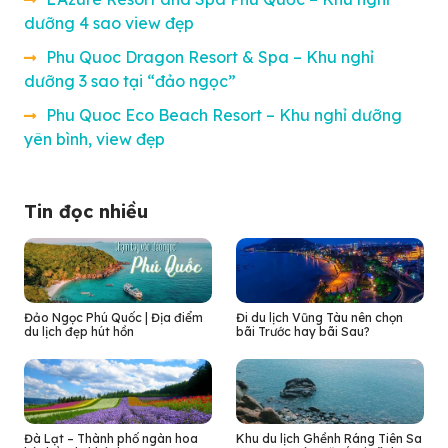
dưỡng 4 sao view đẹp
Phu Quoc Dragon Resort & Spa – Khu nghỉ
dưỡng 3 sao tại “đảo ngọc”
Phu Quoc Eco Beach Resort – Khu nghỉ dưỡng
yên bình, view đẹp
Tin đọc nhiều
Đảo Ngọc Phú Quốc | Địa điểm
Đi du lịch Vũng Tàu nên chọn
du lịch đẹp hút hồn
bãi Trước hay bãi Sau?
Đà Lạt – Thành phố ngàn hoa
Khu du lịch Ghềnh Ráng Tiên Sa