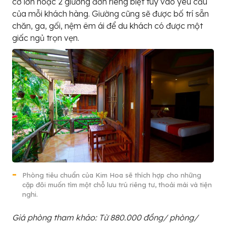
cỡ lớn hoặc 2 giường đơn riêng biệt tùy vào yêu cầu
của mỗi khách hàng. Giường cũng sẽ được bố trí sẵn
chăn, ga, gối, nệm êm ái để du khách có được một
giấc ngủ trọn vẹn.
Phòng tiêu chuẩn của Kim Hoa sẽ thích hợp cho những
cặp đôi muốn tìm một chỗ lưu trú riêng tư, thoải mái và tiện
nghi.
Giá phòng tham khảo: Từ 880.000 đồng/ phòng/