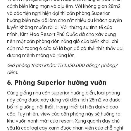
cảnh biển lãng mạn và dịu êm. Với không gian 28m2
và các tiện nghi hiện đại thì căn phòng Superior
hướng biển này đã làm cho rất nhiều du khách quyến
luyến không muốn rời đi. Với những sự tinh tế của
mình, Kim Hoa Resort Phú Quốc đã cho xây dựng
nên một căn phòng đón nắng gió của biển khơi, chỉ
cần mở toang ô cửa sổ là bạn đã có thể nhìn thấy đại
dương mênh mông và rộng lớn.
Giá phòng tham khảo: Từ 1.150.000 đồng/ phòng/
đêm.
6. Phòng Superior hướng vườn
Cũng giống như căn superior hướng biển, loại phòng
này cũng được xây dựng với diện tích 28m2 và được
bố trí giường, nội thất, trang thiết bị hiện đại và cao
cấp. Tuy nhiên, view của căn phòng này sẽ hướng ra
khu vườn xanh mát của resort. Xung quanh đây chủ
yếu là các loại cây xanh được nhân viên của chỗ nghỉ