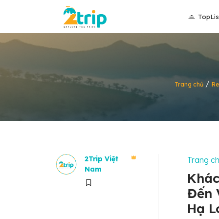
TopLis
/
Trang chủ
Re
2Trip Việt
Trang c
Nam
Khác
Đến 
Hạ L