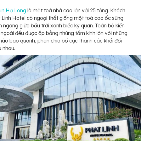
ạn Hạ Long
là một toà nhà cao lớn với 25 tầng. Khách
 Linh Hotel có ngoại thất giống một toà cao ốc sừng
n ngang giữa bầu trời xanh biếc kỳ quan. Toàn bộ kiến
 ngoài đều được ốp bằng những tấm kính lớn với những
ào bao quanh, phân chia bố cục thành các khối đối
 nhau.