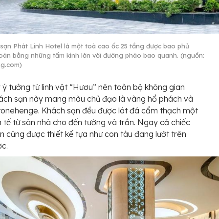
sạn Phát Linh Hotel là một toà cao ốc 25 tầng được bao phủ
oàn bằng những tấm kính lớn với đường phào bao quanh. (nguồn:
ng.com)
 ý tưởng từ linh vật “Hươu” nên toàn bộ không gian
hách sạn này mang màu chủ đạo là vàng hổ phách và
Stonehenge. Khách sạn đều được lát đá cẩm thạch một
h tế từ sàn nhà cho đến tường và trần. Ngay cả chiếc
ân cũng được thiết kế tựa như con tàu đang lướt trên
ớc.