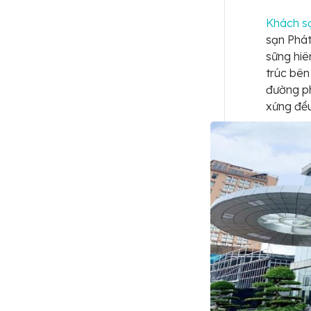
Khách s
sạn Phát
sững hiê
trúc bên
đường ph
xứng đều