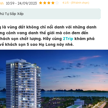
nh
10:59 - 24/09/2023
4.1/5 - (59 bình chọn)
hứ Tự Sắp Xếp
 là vùng đất không chỉ nổi danh với những danh
ng cảnh vang danh thế giới mà còn đem đến
hách sạn chất lượng. Hãy cùng
2Trip
khám phá
t về khách sạn 5 sao Hạ Long này nhé.