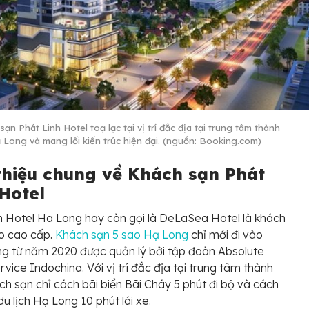
ạn Phát Linh Hotel toạ lạc tại vị trí đắc địa tại trung tâm thành
 Long và mang lối kiến trúc hiện đại. (nguồn: Booking.com)
 thiệu chung về Khách sạn Phát
 Hotel
h Hotel Ha Long hay còn gọi là DeLaSea Hotel là khách
o cao cấp.
Khách sạn 5 sao Hạ Long
chỉ mới đi vào
g từ năm 2020 được quản lý bởi tập đoàn Absolute
rvice Indochina. Với vị trí đắc địa tại trung tâm thành
ch sạn chỉ cách bãi biển Bãi Cháy 5 phút đi bộ và cách
du lịch Hạ Long 10 phút lái xe.