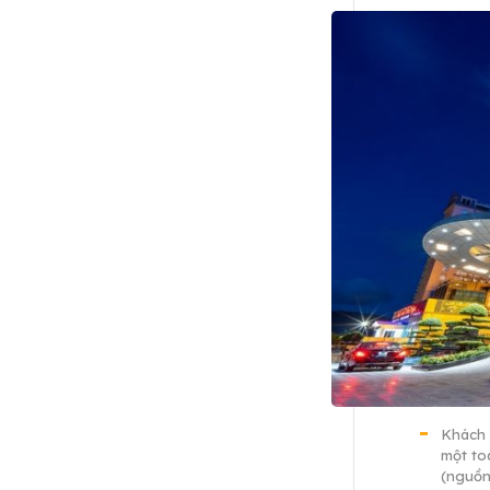
Khách 
một to
(nguồn