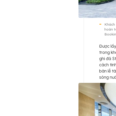
Khách 
hoàn t
Booki
Được lấy
trong k
ghi đá 
cách tin
bàn lễ t
sóng nư