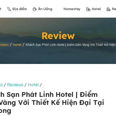
t
Địa điểm
Ăn Uống
Homestay
Hotel
Re
Review
/
/
views
Hotel
Khách Sạn Phát Linh Hotel | Điểm Đến Vàng Với Thiết Kế Hiện
hủ
/
Reviews
/
Hotel
/
h Sạn Phát Linh Hotel | Điểm
Vàng Với Thiết Kế Hiện Đại Tại
ong