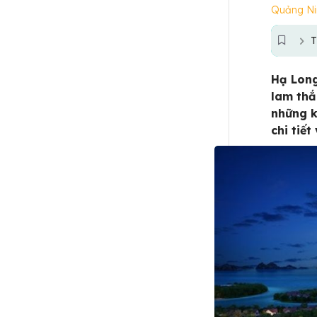
Quảng Ni
T
Hạ Long
lam thắ
những k
chi tiế