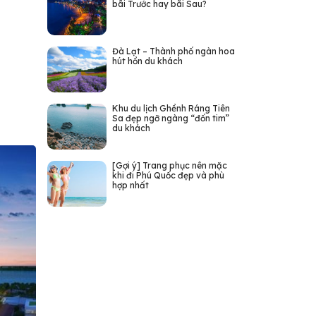
bãi Trước hay bãi Sau?
Đà Lạt – Thành phố ngàn hoa
hút hồn du khách
Khu du lịch Ghềnh Ráng Tiên
Sa đẹp ngỡ ngàng “đốn tim”
du khách
[Gợi ý] Trang phục nên mặc
khi đi Phú Quốc đẹp và phù
hợp nhất