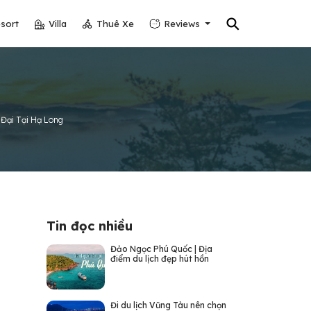
⚲
sort
Villa
Thuê Xe
Reviews
 Đại Tại Hạ Long
Tin đọc nhiều
Đảo Ngọc Phú Quốc | Địa
điểm du lịch đẹp hút hồn
Đi du lịch Vũng Tàu nên chọn