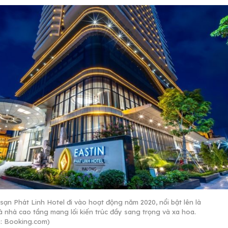
sạn Phát Linh Hotel đi vào hoạt động năm 2020, nổi bật lên là
à nhà cao tầng mang lối kiến trúc đầy sang trọng và xa hoa.
: Booking.com)