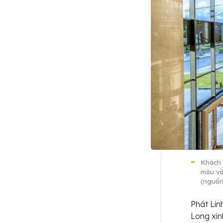
Khách 
màu và
(nguồn
Phát Lin
Long xin