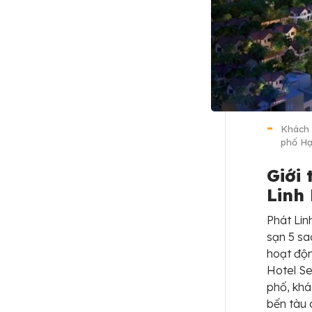
Khách s
phố Hạ
Giới
Linh
Phát Lin
sạn 5 sa
hoạt độn
Hotel Se
phố, khá
bến tàu 