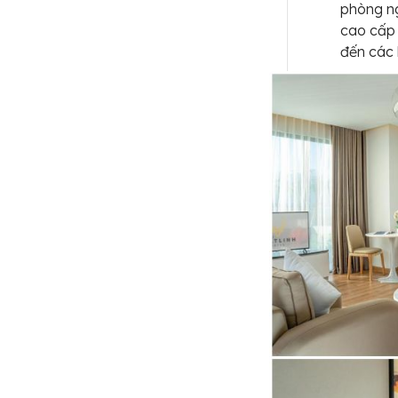
phòng ng
cao cấp 
đến các 