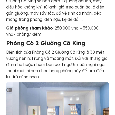
Giường Cỡ King sẽ bao gồm 1 giường đôi lớn, máy
điều hòa không khí, tủ lạnh, giá treo quần áo, ổ điện
gần giường, máy sấy tóc, đồ vệ sinh cá nhân, dép
mang trong phòng, đèn ngủ, kệ để đồ,….
Giá phòng tham khảo
: 250.000 vnđ – 350.000
vnđ/ phòng/ đêm
Phòng Có 2 Giường Cỡ King
Diện tích của Phòng Có 2 Giường Cỡ King là 30 mét
vuông nên rất rộng và thoáng mát. Đối với những gia
đình nhỏ hoặc nhóm bạn bè ít người muốn nghỉ ngơi
thoải mái thì nên chọn hạng phòng này để làm điểm
lưu trú cùng nhau.