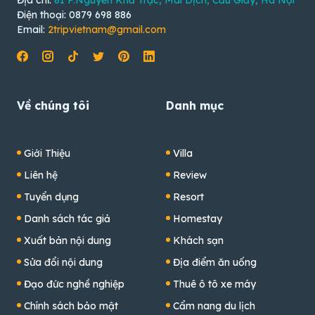
Điện thoại: 0879 698 886
Email:
2tripvietnam@gmail.com
Về chúng tôi
Danh mục
Giới Thiệu
Villa
Liên hệ
Review
Tuyển dụng
Resort
Danh sách tác giả
Homestay
Xuất bản nội dung
Khách sạn
Sửa đổi nội dung
Địa điểm ăn uống
Đạo đức nghề nghiệp
Thuê ô tô xe máy
Chính sách bảo mật
Cẩm nang du lịch