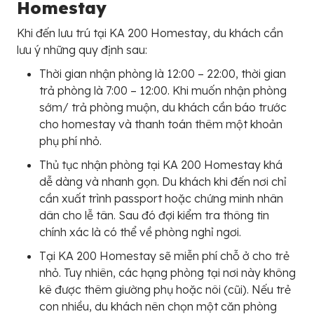
Homestay
Khi đến lưu trú tại KA 200 Homestay, du khách cần
lưu ý những quy định sau:
Thời gian nhận phòng là 12:00 – 22:00, thời gian
trả phòng là 7:00 – 12:00. Khi muốn nhận phòng
sớm/ trả phòng muộn, du khách cần báo trước
cho homestay và thanh toán thêm một khoản
phụ phí nhỏ.
Thủ tục nhận phòng tại KA 200 Homestay khá
dễ dàng và nhanh gọn. Du khách khi đến nơi chỉ
cần xuất trình passport hoặc chứng minh nhân
dân cho lễ tân. Sau đó đợi kiểm tra thông tin
chính xác là có thể về phòng nghỉ ngơi.
Tại KA 200 Homestay sẽ miễn phí chỗ ở cho trẻ
nhỏ. Tuy nhiên, các hạng phòng tại nơi này không
kê được thêm giường phụ hoặc nôi (cũi). Nếu trẻ
con nhiều, du khách nên chọn một căn phòng