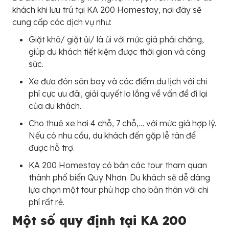
khách khi lưu trú tại KA 200 Homestay, nơi đây sẽ
cung cấp các dịch vụ như:
Giặt khô/ giặt ủi/ là ủi với mức giá phải chăng,
giúp du khách tiết kiệm được thời gian và công
sức.
Xe đưa đón sân bay và các điểm du lịch với chi
phí cực ưu đãi, giải quyết lo lắng về vấn đề đi lại
của du khách.
Cho thuê xe hơi 4 chỗ, 7 chỗ,… với mức giá hợp lý.
Nếu có nhu cầu, du khách đến gặp lễ tân để
được hỗ trợ.
KA 200 Homestay có bán các tour tham quan
thành phố biển Quy Nhơn. Du khách sẽ dễ dàng
lựa chọn một tour phù hợp cho bản thân với chi
phí rất rẻ.
Một số quy định tại KA 200