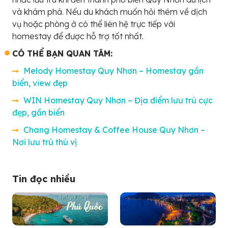
và khám phá. Nếu du khách muốn hỏi thêm về dịch
vụ hoặc phòng ở có thể liên hệ trực tiếp với
homestay để được hỗ trợ tốt nhất.
CÓ THỂ BẠN QUAN TÂM:
Melody Homestay Quy Nhơn – Homestay gần
biển, view đẹp
WIN Homestay Quy Nhơn – Địa điểm lưu trú cực
đẹp, gần biển
Chang Homestay & Coffee House Quy Nhơn –
Nơi lưu trú thú vị
Tin đọc nhiều