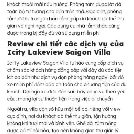
khách thoải mái nấu nướng. Phòng tắm được lát đá
toàn bộ từ tường cho đến trần nhà. Đặc biệt, phòng
tắm được trang bị bồn tắm giúp du khách có thể thư
giãn và nghỉ ngơi. Các dụng cụ nhà tắm khác cũng
được trang bị đầy đủ và sử dụng miễn phí.
Review chi tiết các dịch vụ của
Icity Lakeview Saigon Villa
Ictity Lakeview Saigon Villa tự hào cung cấp dịch vụ
chăm sóc khách hàng đẳng cấp với đầy đủ các tiện
ích cơ bản như dịch vụ dọn phòng hàng ngày, bãi đỗ
xe miễn phí đảm bảo an toàn cho phương tiện của du
khách. Đội ngũ xe đưa đón sân bay phục vụ theo yêu
cầu, mang lại sự thuận tiện trong việc di chuyển.
Ngoài ra, villa còn sở hữu một bể bơi riêng với view
cực đỉnh, nơi du khách có thể thư giãn, tận hưởng
không khí tươi mới và bình yên. Ghế dài tắm nắng
được bố trí hài hòa, tạo nên không gian thư giãn lý