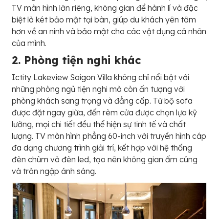
TV màn hình lớn riêng, không gian để hành lí và đặc
biệt là két bảo mật tại bàn, giúp du khách yên tâm
hơn về an ninh và bảo mật cho các vật dụng cá nhân
của mình.
2. Phòng tiện nghi khác
Ictity Lakeview Saigon Villa không chỉ nổi bật với
những phòng ngủ tiện nghi mà còn ấn tượng với
phòng khách sang trọng và đẳng cấp. Từ bộ sofa
được đặt ngay giữa, đến rèm cửa được chọn lựa kỹ
lưỡng, mọi chi tiết đều thể hiện sự tinh tế và chất
lượng. TV màn hình phẳng 60-inch với truyền hình cáp
đa dạng chương trình giải trí, kết hợp với hệ thống
đèn chùm và đèn led, tạo nên không gian ấm cúng
và tràn ngập ánh sáng.