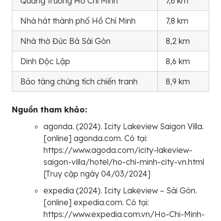
Quảng trường Hồ Chí Minh
7,6 km
Nhà hát thành phố Hồ Chí Minh
7,8 km
Nhà thờ Đức Bà Sài Gòn
8,2 km
Dinh Độc Lập
8,6 km
Bảo tàng chứng tích chiến tranh
8,9 km
Nguồn tham khảo:
agonda. (2024). Icity Lakeview Saigon Villa.
[online] agonda.com. Có tại:
https://www.agoda.com/icity-lakeview-
saigon-villa/hotel/ho-chi-minh-city-vn.html
[Truy cập ngày 04/03/2024]
expedia (2024). Icity Lakeview – Sài Gòn.
[online] expedia.com. Có tại:
https://www.expedia.com.vn/Ho-Chi-Minh-