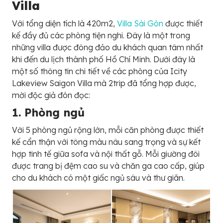
Villa
Với tổng diện tích là 420m2,
Villa Sài Gòn
được thiết
kế đầy đủ các phòng tiện nghi. Đây là một trong
những villa được đông đảo du khách quan tâm nhất
khi đến du lịch thành phố Hồ Chí Minh. Dưới đây là
một số thông tin chi tiết về các phòng của Icity
Lakeview Saigon Villa mà 2trip đã tổng hợp được,
mời độc giả đón đọc:
1. Phòng ngủ
Với 5 phòng ngủ rộng lớn, mỗi căn phòng được thiết
kế cẩn thận với tông màu nâu sang trọng và sự kết
hợp tinh tế giữa sofa và nội thất gỗ. Mỗi giường đôi
được trang bị đệm cao su và chăn ga cao cấp, giúp
cho du khách có một giấc ngủ sâu và thư giãn.