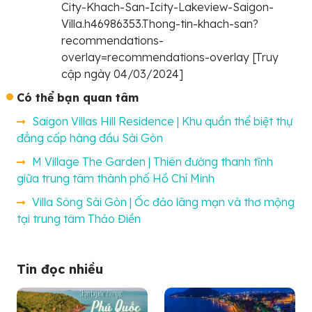
City-Khach-San-Icity-Lakeview-Saigon-
Villa.h46986353.Thong-tin-khach-san?
recommendations-
overlay=recommendations-overlay [Truy
cập ngày 04/03/2024]
Có thể bạn quan tâm
Saigon Villas Hill Residence | Khu quần thể biệt thự
đẳng cấp hàng đầu Sài Gòn
M Village The Garden | Thiên đường thanh tĩnh
giữa trung tâm thành phố Hồ Chí Minh
Villa Sông Sài Gòn | Ốc đảo lãng mạn và thơ mộng
tại trung tâm Thảo Điền
Tin đọc nhiều