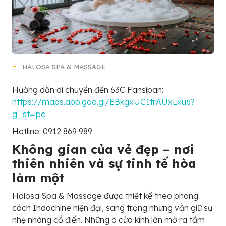
HALOSA SPA & MASSAGE
Hướng dẫn di chuyển đến 63C Fansipan:
https://maps.app.goo.gl/EBkgxUC1trAUxLxu6?
g_st=ipc
Hotline: 0912 869 989
Không gian của vẻ đẹp – nơi
thiên nhiên và sự tinh tế hòa
làm một
Halosa Spa & Massage được thiết kế theo phong
cách Indochine hiện đại, sang trọng nhưng vẫn giữ sự
nhẹ nhàng cổ điển. Những ô cửa kính lớn mở ra tầm