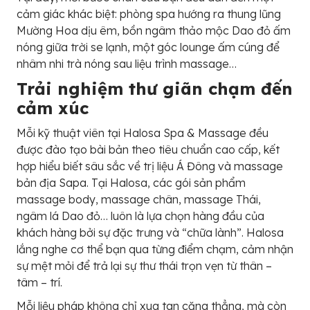
cảm giác khác biệt: phòng spa hướng ra thung lũng
Mường Hoa dịu êm, bồn ngâm thảo mộc Dao đỏ ấm
nóng giữa trời se lạnh, một góc lounge ấm cúng để
nhâm nhi trà nóng sau liệu trình massage…
Trải nghiệm thư giãn chạm đến
cảm xúc
Mỗi kỹ thuật viên tại Halosa Spa & Massage đều
được đào tạo bài bản theo tiêu chuẩn cao cấp, kết
hợp hiểu biết sâu sắc về trị liệu Á Đông và massage
bản địa Sapa. Tại Halosa, các gói sản phẩm
massage body, massage chân, massage Thái,
ngâm lá Dao đỏ… luôn là lựa chọn hàng đầu của
khách hàng bởi sự đặc trưng và “chữa lành”. Halosa
lắng nghe cơ thể bạn qua từng điểm chạm, cảm nhận
sự mệt mỏi để trả lại sự thư thái trọn vẹn từ thân –
tâm – trí.
Mỗi liệu pháp không chỉ xua tan căng thẳng, mà còn