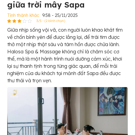
giữa trời mây Sapa
Tỉnh thành khác
9:58 - 25/11/2025
3/5 - (2 bình chọn)
Giữa nhịp sống vội vã, con người luôn khao khát tìm
về chốn bình yên để được lắng lại, để trái tim được
thở một nhịp thật sâu và tâm hồn được chữa lành.
Halosa Spa & Massage không chỉ là chăm sóc cơ
thể, mà là một hành trình nuôi dưỡng cảm xúc, khơi
lại sự thanh tịnh trong từng giác quan, để mỗi trải
nghiệm của du khách tại mảnh đất Sapa đều được
thư thái và trọn vẹn.