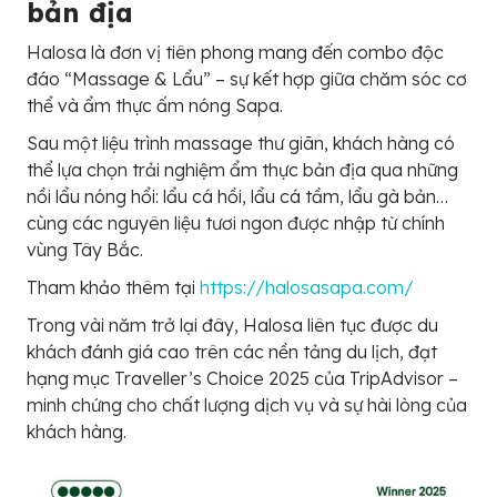
bản địa
Halosa là đơn vị tiên phong mang đến combo độc
đáo “Massage & Lẩu” – sự kết hợp giữa chăm sóc cơ
thể và ẩm thực ấm nóng Sapa.
Sau một liệu trình massage thư giãn, khách hàng có
thể lựa chọn trải nghiệm ẩm thực bản địa qua những
nồi lẩu nóng hổi: lẩu cá hồi, lẩu cá tầm, lẩu gà bản…
cùng các nguyên liệu tươi ngon được nhập từ chính
vùng Tây Bắc.
Tham khảo thêm tại
https://halosasapa.com/
Trong vài năm trở lại đây, Halosa liên tục được du
khách đánh giá cao trên các nền tảng du lịch, đạt
hạng mục Traveller’s Choice 2025 của TripAdvisor –
minh chứng cho chất lượng dịch vụ và sự hài lòng của
khách hàng.