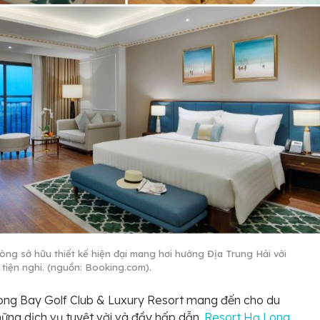
òng sở hữu thiết kế hiện đại mang hơi hướng Địa Trung Hải với
 tiện nghi. (nguồn: Booking.com).
ong Bay Golf Club & Luxury Resort mang đến cho du
ững dịch vụ tuyệt vời và đầy hấp dẫn.
Resort Hạ Long