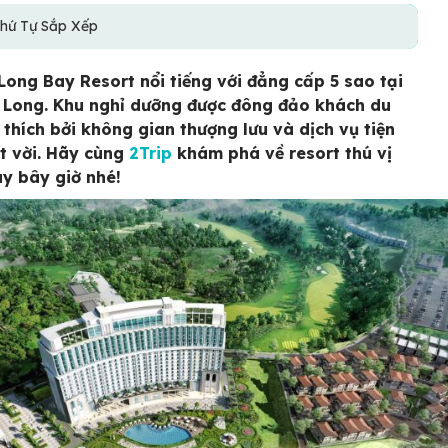
hứ Tự Sắp Xếp
Long Bay Resort nổi tiếng với đẳng cấp 5 sao tại
 Long. Khu nghỉ dưỡng được đông đảo khách du
u thích bởi không gian thượng lưu và dịch vụ tiện
ệt vời. Hãy cùng
2Trip
khám phá về resort thú vị
y bây giờ nhé!