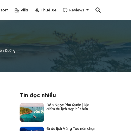
⚲
sort
Villa
Thuê Xe
Reviews
iên Đường
Tin đọc nhiều
Đảo Ngọc Phú Quốc | Địa
điểm du lịch đẹp hút hồn
Đi du lịch Vũng Tàu nên chọn