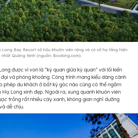
 Long Bay Resort sở hữu khuôn viên rộng và cơ sở hạ tầng hiện
c nhất Quảng Ninh (nguồn: Booking.com).
ong được ví von là “kỳ quan giữa kỳ quan” với lối kiến
n đại và phóng khoáng. Công trình mang kiểu dáng cánh
o phép du khách ở bất kỳ góc nào cũng có thể ngắm
h Hạ Long xinh đẹp. Ngoài ra, xung quanh khuôn viên
ược trồng rất nhiều cây xanh, không gian nghỉ dưỡng
à dễ chịu.