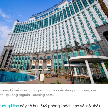
 mang lối kiến trúc phóng khoáng với kiểu dáng cánh cung ôm
ịnh Hạ Long (nguồn: Booking.com).
Quảng Ninh
này sở hữu 649 phòng khách sạn với nội thất