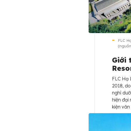
FLC Hạ
(nguồn
Giới
Reso
FLC Hạ 
2018, do
nghỉ dưỡ
hiện đại
kiện văn