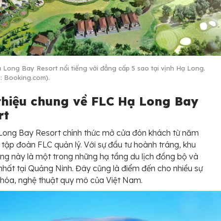
 Long Bay Resort nổi tiếng với đẳng cấp 5 sao tại vịnh Hạ Long.
: Booking.com).
 thiệu chung về FLC Hạ Long Bay
rt
Long Bay Resort chính thức mở cửa đón khách từ năm
 tập đoàn FLC quản lý. Với sự đầu tư hoành tráng, khu
ng này là một trong những hạ tầng du lịch đồng bộ và
 nhất tại Quảng Ninh. Đây cũng là điểm đến cho nhiều sự
 hóa, nghệ thuật quy mô của Việt Nam.