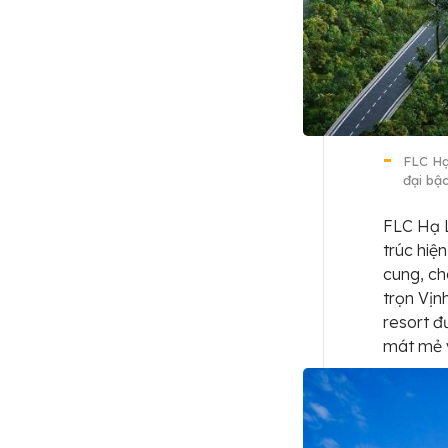
FLC Hạ
đại bậ
FLC Hạ L
trúc hiệ
cung, ch
trọn Vịn
resort đ
mát mẻ v