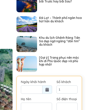
bãi Trước hay bãi Sau?
Đà Lạt – Thành phố ngàn hoa
hút hồn du khách
Khu du lịch Ghềnh Ráng Tiên
Sa đẹp ngỡ ngàng “đốn tim”
du khách
[Gợi ý] Trang phục nên mặc
khi đi Phú Quốc đẹp và phù
hợp nhất
Ngày khởi hành
Số khách
Họ tên
Số điện thoại