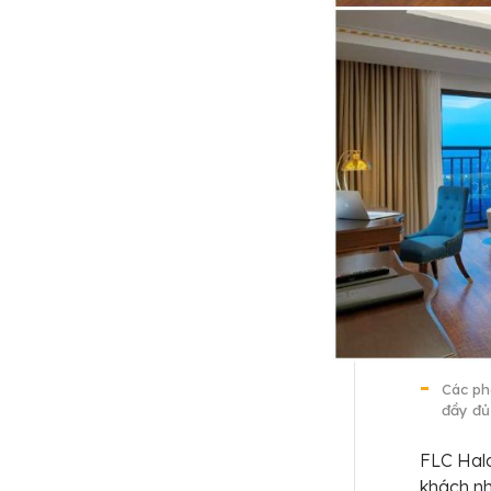
Các ph
đầy đủ
FLC Hal
khách nh