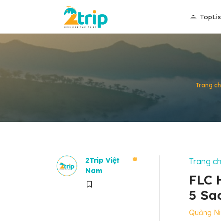
TopLis
Trang ch
2Trip Việt
Trang c
Nam
FLC 
5 Sa
Quảng Ni