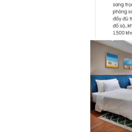
sang trọ
phòng sở
đầy đủ t
đồ sộ, k
1.500 kh