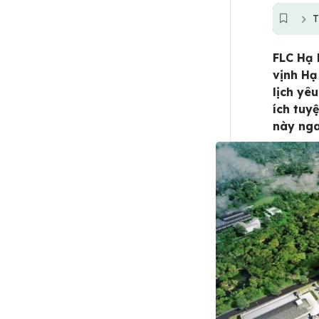
T
FLC Hạ 
vịnh Hạ
lịch yê
ích tuy
này nga