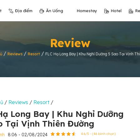
t
Địa điểm
Ăn Uống
Homestay
Hotel
Re
Review
/
/
/
ủ
Reviews
Resort
FLC Hạ Long Bay | Khu Nghỉ Dưỡng 5 Sao Tại Vịnh Th
hủ
/
Reviews
/
Resort
/
Hạ Long Bay | Khu Nghỉ Dưỡng
o Tại Vịnh Thiên Đường
nh
8:06 - 02/08/2024
4.6/5 - (46 bình chọn)