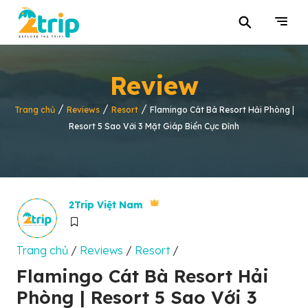
⚲
Review
/
/
/
Trang chủ
Reviews
Resort
Flamingo Cát Bà Resort Hải Phòng |
Resort 5 Sao Với 3 Mặt Giáp Biển Cực Đỉnh
2Trip Việt Nam
Trang chủ
/
Reviews
/
Resort
/
Flamingo Cát Bà Resort Hải
Phòng | Resort 5 Sao Với 3