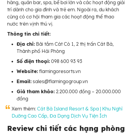
hàng, quán bar, spa, bể bơi lớn và các hoạt động giải
trí dành cho gia đình và trẻ em. Ngoài ra, du khách
cũng có cơ hội tham gia các hoạt động thể thao
nước trên vịnh thú vị.
Thông tin chi tiết:
Địa chỉ:
Bãi tắm Cát Cò 1, 2 thị trấn Cát Bà,
Thành phố Hải Phòng
Số điện thoại:
098 600 93 93
Website:
flamingoresorts.vn
Email:
sales@flamingogroup.vn
Giá tham khảo:
2.200.000 đồng – 20.000.000
đồng
Xem thêm:
Cát Bà Island Resort & Spa | Khu Nghỉ
Dưỡng Cao Cấp, Đa Dạng Dịch Vụ Tiện Ích
Review chi tiết các hạng phòng