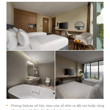
Phòng Deluxe sở hữu view cửa sổ nhìn ra đồi núi hoặc rừng