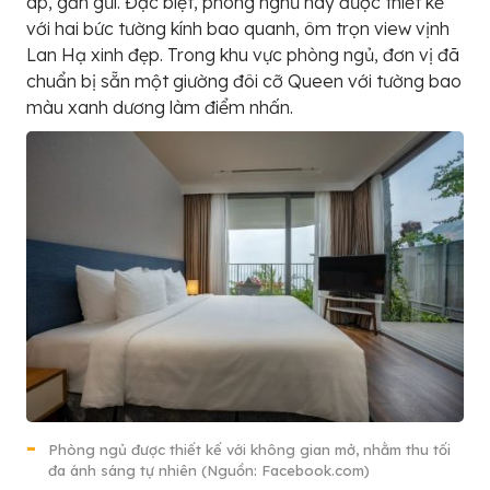
áp, gần gũi. Đặc biệt, phòng nghủ này được thiết kế
với hai bức tường kính bao quanh, ôm trọn view vịnh
Lan Hạ xinh đẹp. Trong khu vực phòng ngủ, đơn vị đã
chuẩn bị sẵn một giường đôi cỡ Queen với tường bao
màu xanh dương làm điểm nhấn.
Phòng ngủ được thiết kế với không gian mở, nhằm thu tối
đa ánh sáng tự nhiên (Nguồn: Facebook.com)