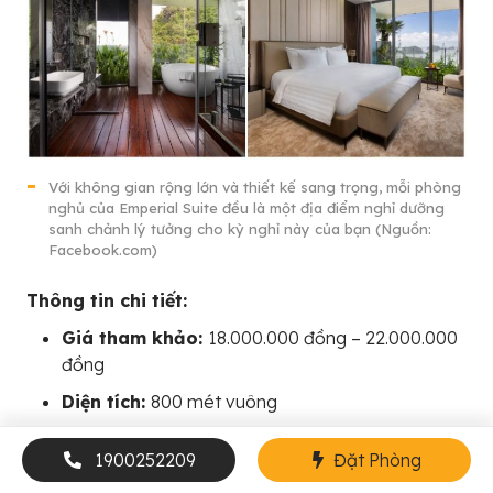
Với không gian rộng lớn và thiết kế sang trọng, mỗi phòng
nghủ của Emperial Suite đều là một địa điểm nghỉ dưỡng
sanh chảnh lý tưởng cho kỳ nghỉ này của bạn (Nguồn:
Facebook.com)
Thông tin chi tiết:
Giá tham khảo:
18.000.000 đồng – 22.000.000
đồng
Diện tích:
800 mét vuông
Liên hệ:
098 600 93 93
1900252209
Đặt Phòng
Xem thêm:
Đồ Sơn Resort & Casino | Thiên Đường