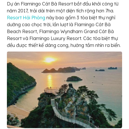
Dự án Flamingo Cát Bà Resort bắt đầu khởi công từ
năm 2017, trải dài trên một diện tích rộng hơn 7ha.
Resort Hải Phòng
này bao gồm 3 tòa biệt thự nghỉ
dưỡng cao chọc trời, lần lượt là Flamingo Cát Bà
Beach Resort, Flamingo Wyndham Grand Cát Bà
Resort và Flamingo Luxury Resort. Các tòa biệt thự
đều được thiết kế dáng cong, hướng tầm nhìn ra biển.