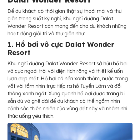
Để du khách có thời gian thật sự thoải mái và thư
giãn trong suốt kỳ nghỉ, khu nghỉ dưỡng Dalat
Wonder Resort còn mang đến cho du khách những
hoạt động giải trí và thư giãn như:
1. Hồ bơi vô cực
Dalat Wonder
Resort
Khu nghỉ dưỡng Dalat Wonder Resort sở hữu hồ bơi
vô cực ngoài trời với diện tích rộng và thiết kế uốn
lượn đẹp mắt. Hồ bơi có nền xanh thẫm, nước trong
vắt với tầm nhìn trực tiếp ra hồ Tuyền Lâm và đồi
thông xanh ngát. Xung quanh hồ bơi được trang bị
sẵn dù và ghế dài để du khách có thể ngắm nhìn
cảnh sắc thiên nhiên của vùng đất này và nhâm nhi
thức uống yêu thích.