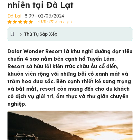
nhiên tại Đà Lạt
Đà Lạt
8:09 - 02/08/2024
4.8/5 - (77 bình chọn)
Thứ Tự Sắp Xếp
Dalat Wonder Resort là khu nghỉ dưỡng đạt tiêu
chuẩn 4 sao nằm bên cạnh hồ Tuyền Lâm.
Resort sở hữu lối kiến trúc châu Âu cổ điển,
khuôn viên rộng với những bãi cỏ xanh mát và
trăm hoa đua sắc. Bên cạnh thiết kế sang trọng
và bắt mắt, resort còn mang đến cho du khách
có dịch vụ giải trí, ẩm thực và thư giãn chuyên
nghiệp.