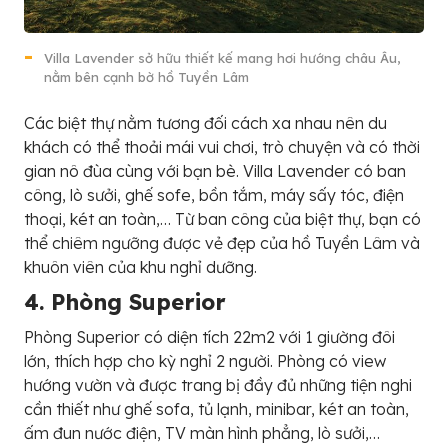
Villa Lavender sở hữu thiết kế mang hơi hướng châu Âu,
nằm bên cạnh bờ hồ Tuyền Lâm
Các biệt thự nằm tương đối cách xa nhau nên du
khách có thể thoải mái vui chơi, trò chuyện và có thời
gian nô đùa cùng với bạn bè. Villa Lavender có ban
công, lò sưởi, ghế sofe, bồn tắm, máy sấy tóc, điện
thoại, két an toàn,… Từ ban công của biệt thự, bạn có
thể chiêm ngưỡng được vẻ đẹp của hồ Tuyền Lâm và
khuôn viên của khu nghỉ dưỡng.
4. Phòng Superior
Phòng Superior có diện tích 22m2 với 1 giường đôi
lớn, thích hợp cho kỳ nghỉ 2 người. Phòng có view
hướng vườn và được trang bị đầy đủ những tiện nghi
cần thiết như ghế sofa, tủ lạnh, minibar, két an toàn,
ấm đun nước điện, TV màn hình phẳng, lò sưởi,…