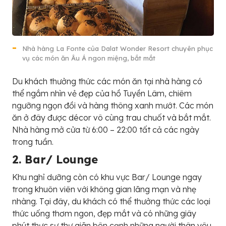
Nhà hàng La Fonte của Dalat Wonder Resort chuyên phục
vụ các món ăn Âu Á ngon miệng, bắt mắt
Du khách thưởng thức các món ăn tại nhà hàng có
thể ngắm nhìn vẻ đẹp của hồ Tuyền Lâm, chiêm
ngưỡng ngọn đồi và hàng thông xanh mướt. Các món
ăn ở đây được décor vô cùng trau chuốt và bắt mắt.
Nhà hàng mở cửa từ 6:00 – 22:00 tất cả các ngày
trong tuần.
2. Bar/ Lounge
Khu nghỉ dưỡng còn có khu vực Bar/ Lounge ngay
trong khuôn viên với không gian lãng mạn và nhẹ
nhàng. Tại đây, du khách có thể thưởng thức các loại
thức uống thơm ngon, đẹp mắt và có những giây
phút thực sự thư giãn bên cạnh những người thân yêu.