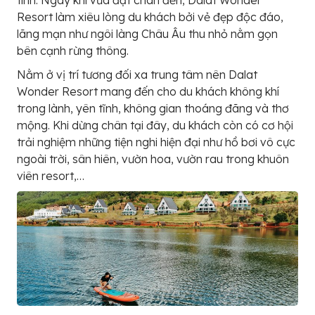
tình. Ngay khi vừa đặt chân đến, Dalat Wonder
Resort làm xiêu lòng du khách bởi vẻ đẹp độc đáo,
lãng mạn như ngôi làng Châu Âu thu nhỏ nằm gọn
bên cạnh rừng thông.
Nằm ở vị trí tương đối xa trung tâm nên Dalat
Wonder Resort mang đến cho du khách không khí
trong lành, yên tĩnh, không gian thoáng đãng và thơ
mộng. Khi dừng chân tại đây, du khách còn có cơ hội
trải nghiệm những tiện nghi hiện đại như hồ bơi vô cực
ngoài trời, sân hiên, vườn hoa, vườn rau trong khuôn
viên resort,…