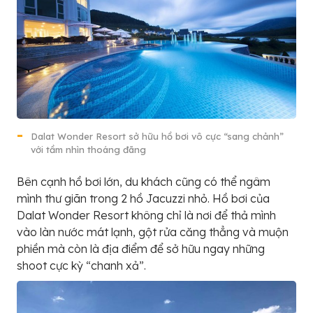
Dalat Wonder Resort sở hữu hồ bơi vô cực “sang chảnh”
với tầm nhìn thoáng đãng
Bên cạnh hồ bơi lớn, du khách cũng có thể ngâm
mình thư giãn trong 2 hồ Jacuzzi nhỏ. Hồ bơi của
Dalat Wonder Resort không chỉ là nơi để thả mình
vào làn nước mát lạnh, gột rửa căng thẳng và muộn
phiền mà còn là địa điểm để sở hữu ngay những
shoot cực kỳ “chanh xả”.