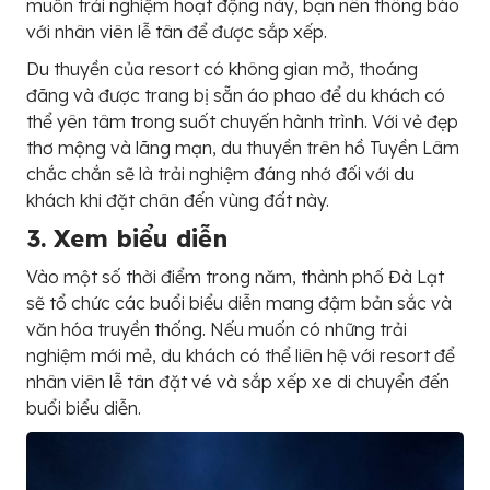
muốn trải nghiệm hoạt động này, bạn nên thông báo
với nhân viên lễ tân để được sắp xếp.
Du thuyền của resort có không gian mở, thoáng
đãng và được trang bị sẵn áo phao để du khách có
thể yên tâm trong suốt chuyến hành trình. Với vẻ đẹp
thơ mộng và lãng mạn, du thuyền trên hồ Tuyền Lâm
chắc chắn sẽ là trải nghiệm đáng nhớ đối với du
khách khi đặt chân đến vùng đất này.
3. Xem biểu diễn
Vào một số thời điểm trong năm, thành phố Đà Lạt
sẽ tổ chức các buổi biểu diễn mang đậm bản sắc và
văn hóa truyền thống. Nếu muốn có những trải
nghiệm mới mẻ, du khách có thể liên hệ với resort để
nhân viên lễ tân đặt vé và sắp xếp xe di chuyển đến
buổi biểu diễn.