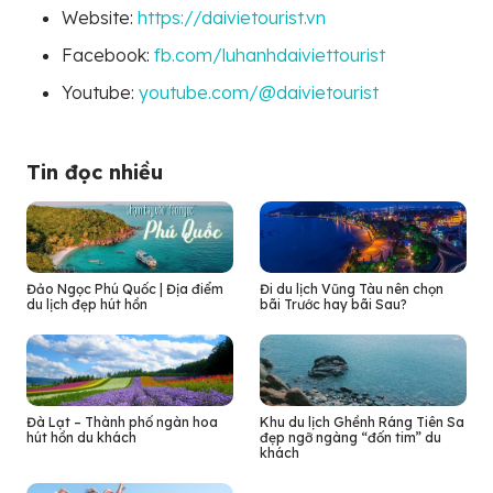
Website:
https://daivietourist.vn
Facebook:
fb.com/luhanhdaiviettourist
Youtube:
youtube.com/@daivietourist
Tin đọc nhiều
Đảo Ngọc Phú Quốc | Địa điểm
Đi du lịch Vũng Tàu nên chọn
du lịch đẹp hút hồn
bãi Trước hay bãi Sau?
Đà Lạt – Thành phố ngàn hoa
Khu du lịch Ghềnh Ráng Tiên Sa
hút hồn du khách
đẹp ngỡ ngàng “đốn tim” du
khách