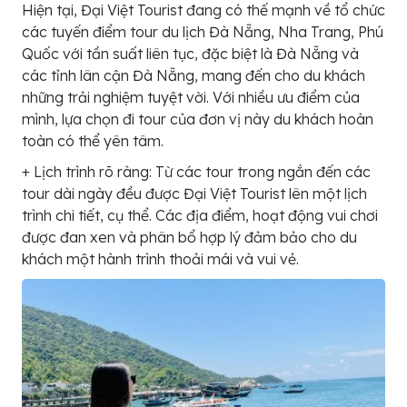
Hiện tại, Đại Việt Tourist đang có thế mạnh về tổ chức
các tuyến điểm tour du lịch Đà Nẵng, Nha Trang, Phú
Quốc với tần suất liên tục, đặc biệt là Đà Nẵng và
các tỉnh lân cận Đà Nẵng, mang đến cho du khách
những trải nghiệm tuyệt vời. Với nhiều ưu điểm của
mình, lựa chọn đi tour của đơn vị này du khách hoàn
toàn có thể yên tâm.
+ Lịch trình rõ ràng: Từ các tour trong ngắn đến các
tour dài ngày đều được Đại Việt Tourist lên một lịch
trình chi tiết, cụ thể. Các địa điểm, hoạt động vui chơi
được đan xen và phân bổ hợp lý đảm bảo cho du
khách một hành trình thoải mái và vui vẻ.