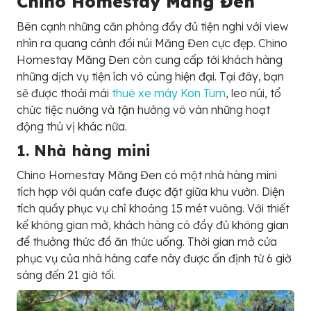
Chino Homestay Măng Đen
Bên cạnh những căn phòng đầy đủ tiện nghi với view
nhìn ra quang cảnh đồi núi Măng Đen cực đẹp. Chino
Homestay Măng Đen còn cung cấp tới khách hàng
những dịch vụ tiện ích vô cùng hiện đại. Tại đây, bạn
sẽ được thoải mái
thuê xe máy Kon Tum
, leo núi, tổ
chức tiệc nướng và tận hưởng vô vàn những hoạt
động thú vị khác nữa.
1. Nhà hàng mini
Chino Homestay Măng Đen có một nhà hàng mini
tích hợp với quán cafe được đặt giữa khu vườn. Diện
tích quầy phục vụ chỉ khoảng 15 mét vuông. Với thiết
kế không gian mở, khách hàng có đầy đủ không gian
để thưởng thức đồ ăn thức uống. Thời gian mở cửa
phục vụ của nhà hàng cafe này được ấn định từ 6 giờ
sáng đến 21 giờ tối.