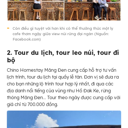
Còn điều gì tuyệt vời hơn khi có thể thưởng thức một ly
cafe thơm ngậy giữa view núi rừng đại ngàn (Nguồn:
Facebook.com)
2. Tour du lịch, tour leo núi, tour đi
bộ
Chino Homestay Măng Đen cung cấp hỗ trợ tư vấn
lịch trình, tour du lịch tại quầy lễ tân. Đơn vị sẽ đưa ra
cho bạn những lộ trình tour hợp lý nhất, đi qua các
địa danh nổi tiếng của vùng như Hồ Đak Ke, rừng
thông Măng Đen… Tour theo ngày được cung cấp với
giá chỉ từ 700.000 đồng.