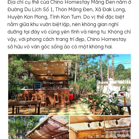
Địa chỉ cụ thể của Chino Homestay Măng Đen nằm ở
Đường Du Lịch Số 1, Thôn Măng Đen, Xã Đak Long,
Huyện Kon Plong, Tỉnh Kon Tum. Do vị thế đặc biệt
nằm giữa khu vườn biệt lập, nên không gian nghỉ
dưỡng tại đây vô cùng yên tĩnh và riêng tư. Không chỉ
vậy, với phong cách trang trí đẹp, Chino Homestay
sở hữu vô vàn góc sống ảo có một không hai.