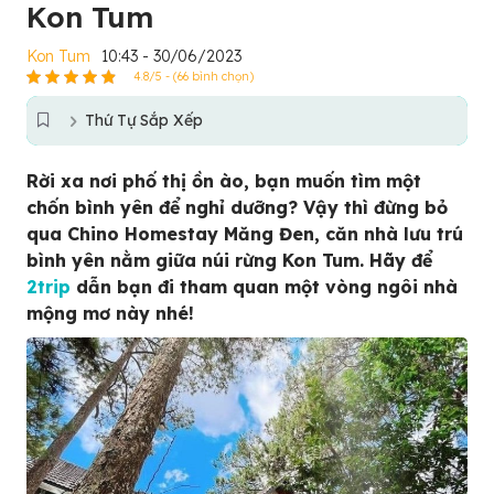
Kon Tum
Kon Tum
10:43 - 30/06/2023
4.8/5 - (66 bình chọn)
Thứ Tự Sắp Xếp
Rời xa nơi phố thị ồn ào, bạn muốn tìm một
chốn bình yên để nghỉ dưỡng? Vậy thì đừng bỏ
qua Chino Homestay Măng Đen, căn nhà lưu trú
bình yên nằm giữa núi rừng Kon Tum. Hãy để
2trip
dẫn bạn đi tham quan một vòng ngôi nhà
mộng mơ này nhé!