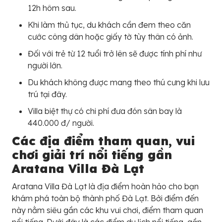
12h hôm sau.
Khi làm thủ tục, du khách cần đem theo căn
cước công dân hoặc giấy tờ tùy thân có ảnh.
Đối với trẻ từ 12 tuổi trở lên sẽ được tính phí như
người lớn.
Du khách không được mang theo thú cưng khi lưu
trú tại đây.
Villa biệt thự có chi phí đưa đón sân bay là
440.000 đ/ người.
Các địa điểm tham quan, vui
chơi giải trí nổi tiếng gần
Aratana Villa Đà Lạt
Aratana Villa Đà Lạt là địa điểm hoàn hảo cho bạn
khám phá toàn bộ thành phố Đà Lạt. Bởi điểm đến
này nằm siêu gần các khu vui chơi, điểm tham quan
nổi tiếng. Dưới đây là các điểm du lịch nổi tiếng, gần