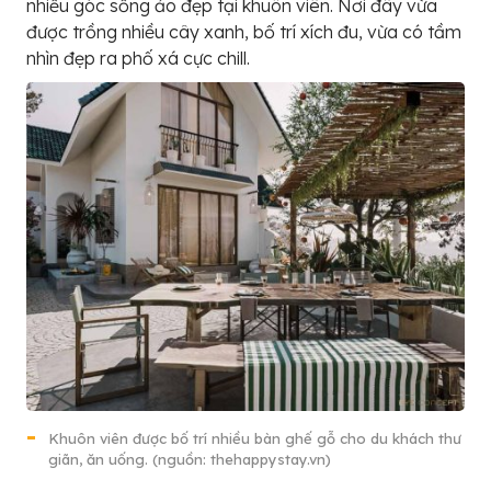
nhiều góc sống ảo đẹp tại khuôn viên. Nơi đây vừa
được trồng nhiều cây xanh, bố trí xích đu, vừa có tầm
nhìn đẹp ra phố xá cực chill.
Khuôn viên được bố trí nhiều bàn ghế gỗ cho du khách thư
giãn, ăn uống. (nguồn: thehappystay.vn)