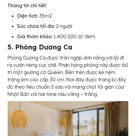
Thông tin chi tiết:
Diện tích:
35m2
Sức chứa tối đa:
2 người
Giá tham khảo:
1 400 000 đ/ đêm
5. Phòng Dương Ca
Phòng Dương Ca được tràn ngập ánh nắng với lối đi
ra vườn riêng cực chill. Phân hạng phòng này được bố
trí một giường cỡ Queen. Bên trên được kê nệm
trắng êm cao cấp 30 cm. Nơi đây được trang bị đầy
đủ theo tiêu chuẩn 3 sao và mang chút tối giản của
Nhật Bản với hai tone nâu vàng – trắng.