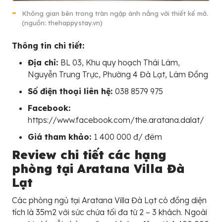
Không gian bên trong tràn ngập ánh nắng với thiết kế mở.
(nguồn: thehappystay.vn)
Thông tin chi tiết:
Địa chỉ:
BL 03, Khu quy hoạch Thái Lâm,
Nguyễn Trung Trực, Phường 4 Đà Lạt, Lâm Đồng
Số điện thoại liên hệ:
038 8579 975
Facebook:
https://www.facebook.com/the.aratana.dalat/
Giá tham khảo:
1 400 000 đ/ đêm
Review chi tiết các hạng
phòng tại Aratana Villa Đà
Lạt
Các phòng ngủ tại Aratana Villa Đà Lạt có đồng diện
tích là 35m2 với sức chứa tối đa từ 2 – 3 khách. Ngoài