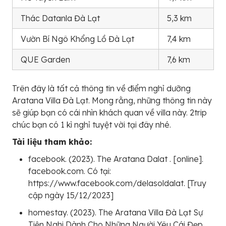
Thác Datanla Đà Lạt
5,3 km
Vườn Bí Ngô Khổng Lồ Đà Lạt
7,4 km
QUE Garden
7,6 km
Trên đây là tất cả thông tin về điểm nghỉ dưỡng
Aratana Villa Đà Lạt. Mong rằng, những thông tin này
sẽ giúp bạn có cái nhìn khách quan về villa này. 2trip
chúc bạn có 1 kì nghỉ tuyệt vời tại đây nhé.
Tài liệu tham khảo:
facebook. (2023). The Aratana Dalat . [online].
facebook.com. Có tại:
https://www.facebook.com/delasoldalat. [Truy
cập ngày 15/12/2023]
homestay. (2023). The Aratana Villa Đà Lạt Sự
Tiện Nghi Dành Cho Những Người Yêu Cái Đẹp .