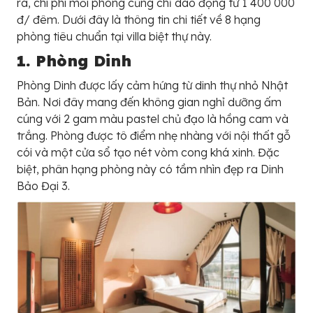
ra, chi phí mỗi phòng cũng chỉ dao động từ 1 400 000
đ/ đêm. Dưới đây là thông tin chi tiết về 8 hạng
phòng tiêu chuẩn tại villa biệt thự này.
1. Phòng Dinh
Phòng Dinh được lấy cảm hứng từ dinh thự nhỏ Nhật
Bản. Nơi đây mang đến không gian nghỉ dưỡng ấm
cúng với 2 gam màu pastel chủ đạo là hồng cam và
trắng. Phòng được tô điểm nhẹ nhàng với nội thất gỗ
cói và một cửa sổ tạo nét vòm cong khá xinh. Đặc
biệt, phân hạng phòng này có tầm nhìn đẹp ra Dinh
Bảo Đại 3.