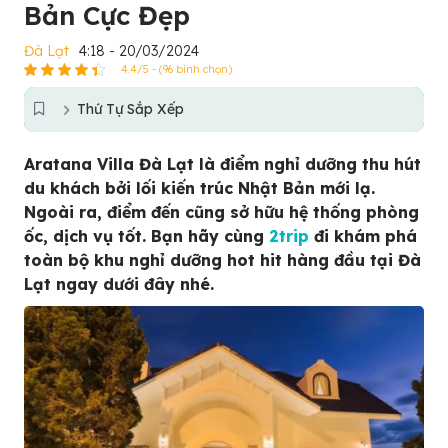
Bản Cực Đẹp
Đà Lạt
4:18 - 20/03/2024
4.4/5 - (96 bình chọn)
Thứ Tự Sắp Xếp
Aratana Villa Đà Lạt là điểm nghỉ dưỡng thu hút
du khách bởi lối kiến trúc Nhật Bản mới lạ.
Ngoài ra, điểm đến cũng sở hữu hệ thống phòng
ốc, dịch vụ tốt. Bạn hãy cùng
2trip
đi khám phá
toàn bộ khu nghỉ dưỡng hot hit hàng đầu tại Đà
Lạt ngay dưới đây nhé.