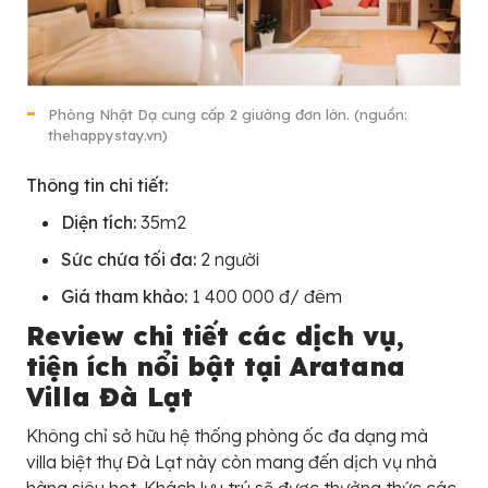
Phòng Nhật Dạ cung cấp 2 giường đơn lớn. (nguồn:
thehappystay.vn)
Thông tin chi tiết:
Diện tích:
35m2
Sức chứa tối đa:
2 người
Giá tham khảo:
1 400 000 đ/ đêm
Review chi tiết các dịch vụ,
tiện ích nổi bật tại Aratana
Villa Đà Lạt
Không chỉ sở hữu hệ thống phòng ốc đa dạng mà
villa biệt thự Đà Lạt này còn mang đến dịch vụ nhà