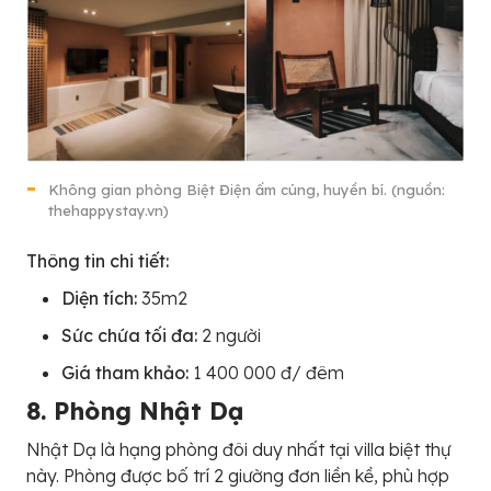
Không gian phòng Biệt Điện ấm cúng, huyền bí. (nguồn:
thehappystay.vn)
Thông tin chi tiết:
Diện tích:
35m2
Sức chứa tối đa:
2 người
Giá tham khảo:
1 400 000 đ/ đêm
8. Phòng Nhật Dạ
Nhật Dạ là hạng phòng đôi duy nhất tại villa biệt thự
này. Phòng được bố trí 2 giường đơn liền kề, phù hợp