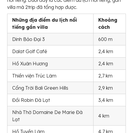
villa mà 2trip đã tổng hợp được.
Những địa điểm du lịch nổi
Khoảng
tiếng gần villa
cách
Dinh Bảo Đại 3
600 m
Dalat Golf Café
2,4 km
Hồ Xuân Hương
2,4 km
Thiền viện Trúc Lâm
2,7 km
Cổng Trời Bali Green Hills
2,9 km
Đồi Robin Đà Lạt
3,4 km
Nhà Thờ Domaine De Marie Đà
4 km
Lạt
Hồ Tuyền Lâm
4,7 km