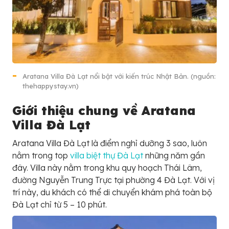
Aratana Villa Đà Lạt nổi bật với kiến trúc Nhật Bản. (nguồn:
thehappystay.vn)
Giới thiệu chung về Aratana
Villa Đà Lạt
Aratana Villa Đà Lạt là điểm nghỉ dưỡng 3 sao, luôn
nằm trong top
villa biệt thự Đà Lạt
những năm gần
đây. Villa này nằm trong khu quy hoạch Thái Lâm,
đường Nguyễn Trung Trực tại phường 4 Đà Lạt. Với vị
trí này, du khách có thể di chuyển khám phá toàn bộ
Đà Lạt chỉ từ 5 – 10 phút.