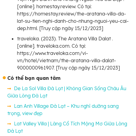
[online]. homestay.review. Có tại:
https://homestay.review/the-aratana-villa-da-
lat-su-tien-nghi-danh-cho-nhung-nguoi-yeu-cai-
dep.html. [Truy cập ngày 15/12/2023]
traveloka. (2023). The Aratana Villa Dalat .
[online]. traveloka.com. Có tại:
https://www.traveloka.com/vi-
vn/hotel/vietnam/the-aratana-villa-dalat-
9000000961907. [Truy cập ngày 15/12/2023]
Có thể bạn quan tâm
De La Sol Villa Đà Lạt | Không Gian Sống Châu Âu
Giữa Lòng Đà Lạt
Lan Anh Village Đà Lạt – Khu nghỉ dưỡng sang
trọng, view đẹp
Lat Valley Villa | Làng Cổ Tích Mộng Mơ Giữa Lòng
Đà Lạt