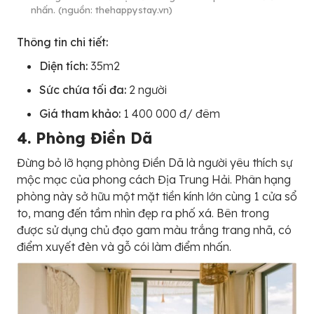
nhấn. (nguồn: thehappystay.vn)
Thông tin chi tiết:
Diện tích:
35m2
Sức chứa tối đa:
2 người
Giá tham khảo:
1 400 000 đ/ đêm
4. Phòng Điền Dã
Đừng bỏ lỡ hạng phòng Điền Dã là người yêu thích sự
mộc mạc của phong cách Địa Trung Hải. Phân hạng
phòng này sở hữu một mặt tiền kính lớn cùng 1 cửa sổ
to, mang đến tầm nhìn đẹp ra phố xá. Bên trong
được sử dụng chủ đạo gam màu trắng trang nhã, có
điểm xuyết đèn và gỗ cói làm điểm nhấn.