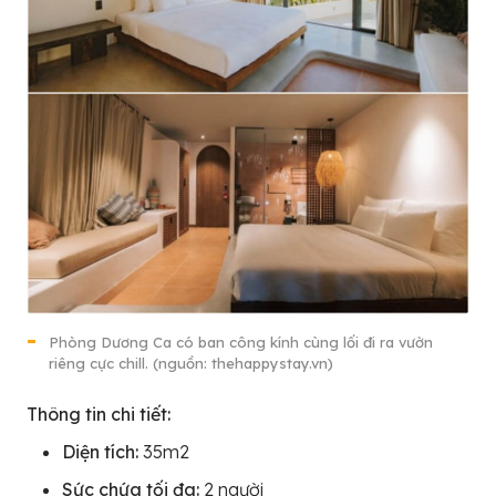
Phòng Dương Ca có ban công kính cùng lối đi ra vườn
riêng cực chill. (nguồn: thehappystay.vn)
Thông tin chi tiết:
Diện tích:
35m2
Sức chứa tối đa:
2 người