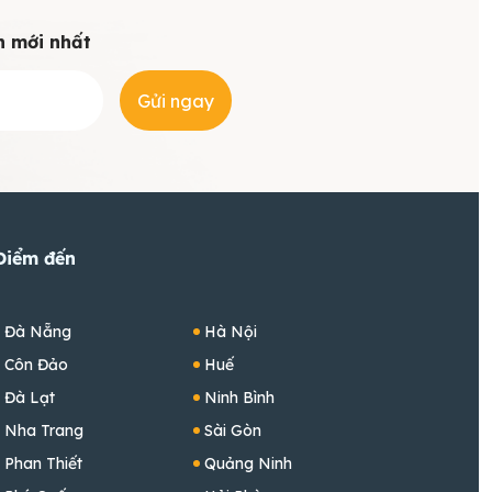
n mới nhất
Gửi ngay
Điểm đến
Đà Nẵng
Hà Nội
Côn Đảo
Huế
Đà Lạt
Ninh Bình
Nha Trang
Sài Gòn
Phan Thiết
Quảng Ninh