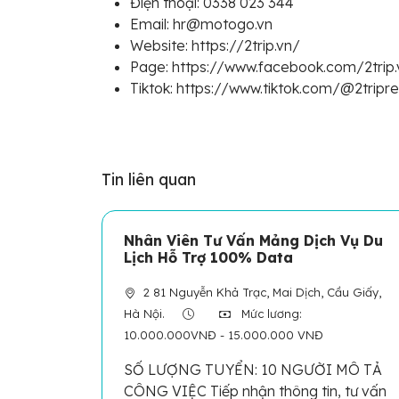
Điện thoại: 0338 023 344
Email: hr@motogo.vn
Website: https://2trip.vn/
Page: https://www.facebook.com/2trip
Tiktok: https://www.tiktok.com/@2tripr
Tin liên quan
Nhân Viên Tư Vấn Mảng Dịch Vụ Du
Lịch Hỗ Trợ 100% Data
2 81 Nguyễn Khả Trạc, Mai Dịch, Cầu Giấy,
Hà Nội.
Mức lương:
10.000.000VNĐ - 15.000.000 VNĐ
SỐ LƯỢNG TUYỂN: 10 NGƯỜI MÔ TẢ
CÔNG VIỆC Tiếp nhận thông tin, tư vấn