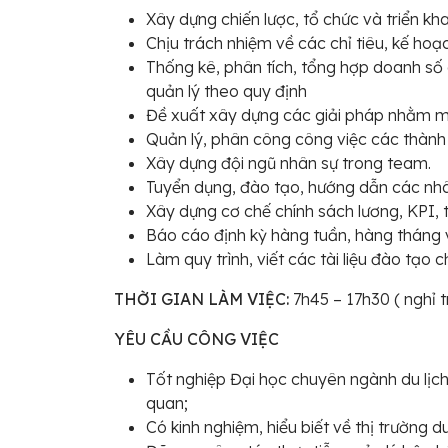
Xây dựng chiến lược, tổ chức và triển kh
Chịu trách nhiệm về các chỉ tiêu, kế ho
Thống kê, phân tích, tổng hợp doanh số
quản lý theo quy định
Đề xuất xây dựng các giải pháp nhằm mở
Quản lý, phân công công việc các thành
Xây dựng đội ngũ nhân sự trong team.
Tuyển dụng, đào tạo, hướng dẫn các nhâ
Xây dựng cơ chế chính sách lương, KPI, 
Báo cáo định kỳ hàng tuần, hàng tháng về
Làm quy trình, viết các tài liệu đào tạo 
THỜI GIAN LÀM VIỆC:
7h45 – 17h30 ( nghỉ t
YÊU CẦU CÔNG VIỆC
Tốt nghiệp Đại học chuyên ngành du lịch
quan;
Có kinh nghiệm, hiểu biết về thị trường du