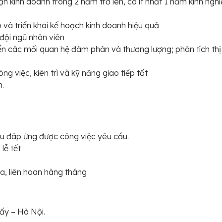
n kinh doanh trong 2 năm trở lên, có ít nhất 1 năm kinh ngh
p và triển khai kế hoạch kinh doanh hiệu quả
 đội ngũ nhân viên
ển các mối quan hệ đàm phán và thương lượng; phân tích thị
g việc, kiên trì và kỹ năng giao tiếp tốt
m.
ếu đáp ứng được công việc yêu cầu.
lễ tết
a, liên hoan hàng tháng
ấy – Hà Nội.