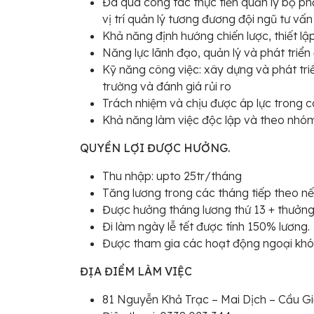
Đã qua công tác thực tiễn quản lý bộ phậ
vị trí quản lý tương đương đội ngũ tư vấn
Khả năng định hướng chiến lược, thiết lậ
Năng lực lãnh đạo, quản lý và phát triển
Kỹ năng công việc: xây dựng và phát tri
trường và đánh giá rủi ro
Trách nhiệm và chịu được áp lực trong côn
Khả năng làm việc độc lập và theo nhó
QUYỀN LỢI ĐƯỢC HƯỞNG.
Thu nhập: upto 25tr/tháng
Tăng lương trong các tháng tiếp theo n
Được hưởng tháng lương thứ 13 + thưởng 
Đi làm ngày lễ tết được tính 150% lương.
Được tham gia các hoạt động ngoại khó
ĐỊA ĐIỂM LÀM VIỆC
81 Nguyễn Khả Trạc – Mai Dịch – Cầu Gi