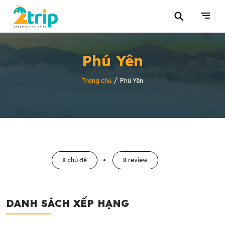
⚲
Phú Yên
/
Trang chủ
Phú Yên
8 chủ đề
8 review
DANH SÁCH XẾP HẠNG